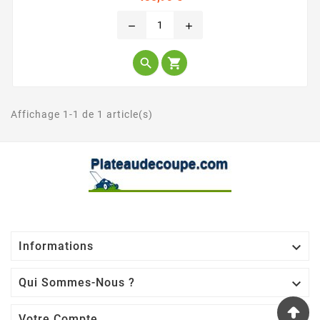
remove
add


Affichage 1-1 de 1 article(s)

Informations

Qui Sommes-Nous ?
Votre Compte