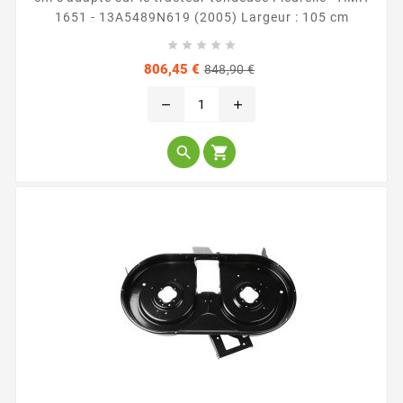
1651 - 13A5489N619 (2005) Largeur : 105 cm





Prix
Prix
806,45 €
848,90 €
de
base
remove
add

