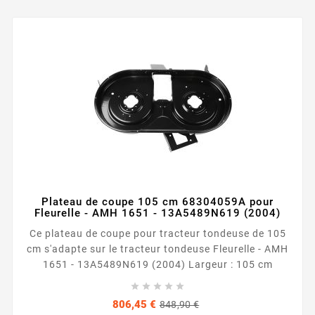
Plateau de coupe 105 cm 68304059A pour
Fleurelle - AMH 1651 - 13A5489N619 (2004)
Ce plateau de coupe pour tracteur tondeuse de 105
cm s'adapte sur le tracteur tondeuse Fleurelle - AMH
1651 - 13A5489N619 (2004) Largeur : 105 cm





Prix
Prix
806,45 €
848,90 €
de