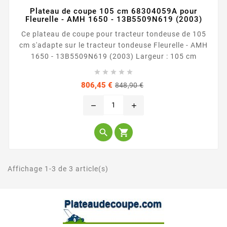
Plateau de coupe 105 cm 68304059A pour
Fleurelle - AMH 1650 - 13B5509N619 (2003)
Ce plateau de coupe pour tracteur tondeuse de 105
cm s'adapte sur le tracteur tondeuse Fleurelle - AMH
1650 - 13B5509N619 (2003) Largeur : 105 cm





Prix
Prix
806,45 €
848,90 €
de
base
remove
add


Affichage 1-3 de 3 article(s)