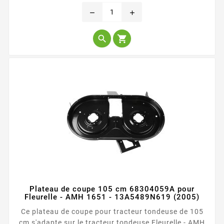
base
remove
add


Plateau de coupe 105 cm 68304059A pour
Fleurelle - AMH 1651 - 13A5489N619 (2005)
Ce plateau de coupe pour tracteur tondeuse de 105
cm s'adapte sur le tracteur tondeuse Fleurelle - AMH