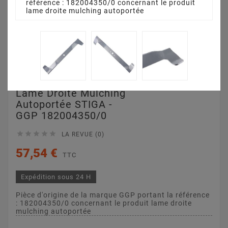
référence : 182004350/0 concernant le produit
lame droite mulching autoportée
Lame Droite Mulching
Autoportée STIGA -
GGP 182004350/0





LA REVUE (0)
57,54 €
TTC
Expédition sous 24 H
Pièce d'origine de la marque GGP portant la référence
: 182004350/0 concernant le produit lame droite
mulching autoportée