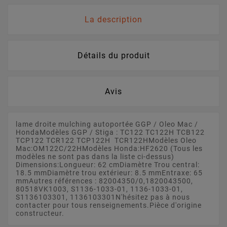
La description
Détails du produit
Avis
lame droite mulching autoportée GGP / Oleo Mac /
HondaModèles GGP / Stiga : TC122 TC122H TCB122
TCP122 TCR122 TCP122H TCR122HModèles Oleo
Mac:OM122C/22HModèles Honda:HF2620 (Tous les
modèles ne sont pas dans la liste ci-dessus)
Dimensions:Longueur: 62 cmDiamètre Trou central:
18.5 mmDiamètre trou extérieur: 8.5 mmEntraxe: 65
mmAutres références : 82004350/0,1820043500,
80518VK1003, S1136-1033-01, 1136-1033-01,
S1136103301, 1136103301N'hésitez pas à nous
contacter pour tous renseignements.Pièce d'origine
constructeur.