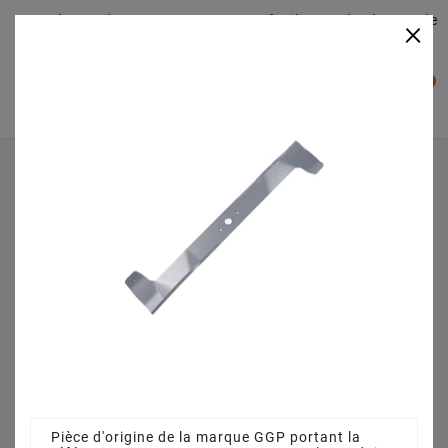
Plateaudecoupe.com : Trouver facilement le plateau de
×

coupe pour votre Tracteur Tondeuse
0

Accueil
Pièces détachées
Lame droite mulching autoportée STIGA - GGP
182004350/0
Pièce d'origine de la marque GGP portant la