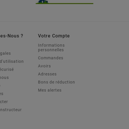
es-Nous ?
Votre Compte
Informations
personnelles
égales
Commandes
d'utilisation
Avoirs
écurisé
Adresses
nous
Bons de réduction
e
Mes alertes
es
cter
onstructeur