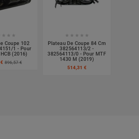









De Coupe 102
Plateau De Coupe 84 Cm
Plate
151/1 - Pour
382564113/2 -
Cm 
 HCB (2016)
382564113/0 - Pour MTF
382565
1430 M (2019)
10
 €
896,57 €
514,31 €
436