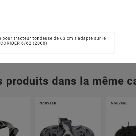
09504/0
Tracteur Tondeuse
STIGA - GGP
 €
1136101201, 1136-1012-
01, 27787045/1,
277870451,
327787045/1
5,05 €
 pour tracteur tondeuse de 63 cm s'adapte sur le
 ECORIDER 6/62 (2008)
s produits dans la même ca
Nouveau
Nouveau