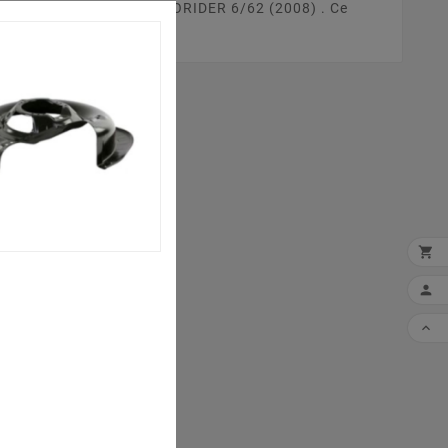
tre tracteur tondeuse ECORIDER 6/62 (2008) . Ce


