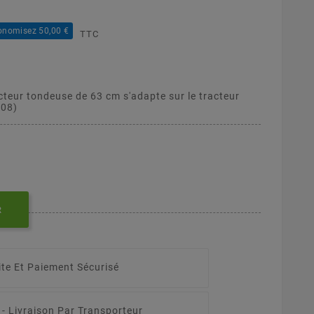
onomisez 50,00 €
TTC
cteur tondeuse de 63 cm s'adapte sur le tracteur
008)
R
ite Et Paiement Sécurisé
 -
Livraison Par Transporteur