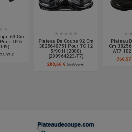








oupe 63 Cm
Plateau De Coupe 92 Cm
Plateau 
Pour TP 6
3825640751 Pour TC 12
Cm 382564
2009)
5/90 H (2008)
AT7 102
78,97 €
[299964223/F7]
766,57
288,66 €
563,56 €