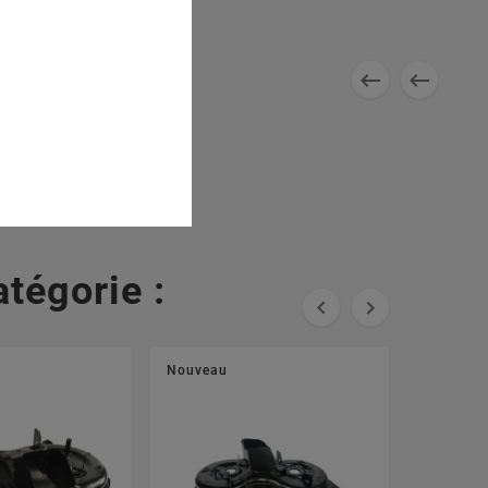


tégorie :


Nouveau
Nouveau