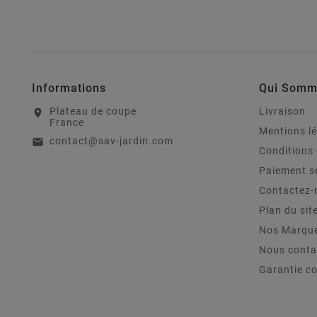
Informations
Qui Somm
Plateau de coupe
Livraison
location_on
France
Mentions l
contact@sav-jardin.com
email
Conditions 
Paiement s
Contactez-
Plan du sit
Nos Marqu
Nous conta
Garantie c