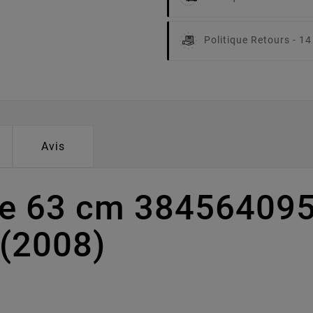
Politique Retours -
14
Avis
pe 63 cm 384564095
 (2008)