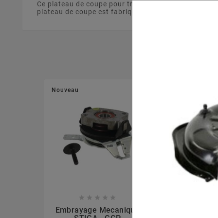
Ce plateau de coupe pour tracteur tondeuse de 63 c
plateau de coupe est fabriqué à partir d'un matériau 
Nouveau
Nouveau








Embrayage Mecanique
Lame Mulchi