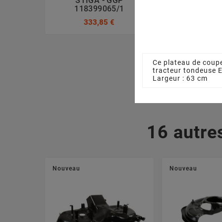
STIGA - GGP
GGP 1841
118399065/1
47,08
333,85 €
Ce plateau de coupe
tracteur tondeuse
Largeur : 63 cm
16 autre
Nouveau
Nouveau