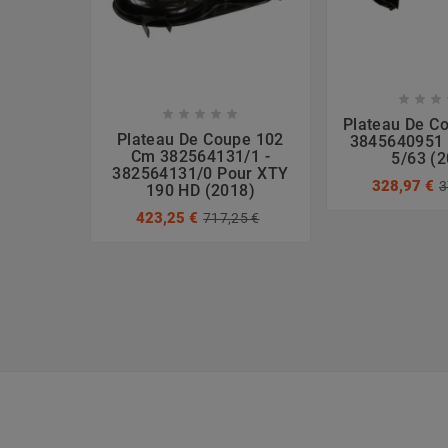








Plateau De C
Plateau De Coupe 102
3845640951 
Cm 382564131/1 -
5/63 (
382564131/0 Pour XTY
328,97 €
3
190 HD (2018)
423,25 €
717,25 €