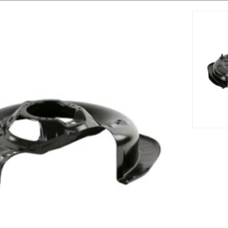
m s'adapte sur le tracteur tondeuse ECORIDER 6/62 (2008) .Vo
solide et résistant.
Accessoires
Nouveau







ng STIGA -
Support De Lame