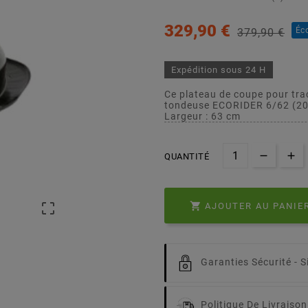
329,90 €
Éc
379,90 €
Expédition sous 24 H
Ce plateau de coupe pour tra
tondeuse ECORIDER 6/62 (2
Largeur : 63 cm
QUANTITÉ


AJOUTER AU PANIE
Garanties Sécurité -
S
Politique De Livraison