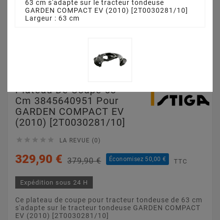
63 cm s'adapte sur le tracteur tondeuse
GARDEN COMPACT EV (2010) [2T0030281/10]
Largeur : 63 cm
Plateau De Coupe 63
Cm 3845640951 Pour
GARDEN COMPACT EV
(2010) [2T0030281/10]





LA REVUE (0)
329,90 €
Économisez 50,00 €
379,90 €
TTC
Expédition sous 24 H
Ce plateau de coupe pour tracteur tondeuse de 63 cm
s'adapte sur le tracteur tondeuse GARDEN COMPACT
EV (2010) [2T0030281/10]