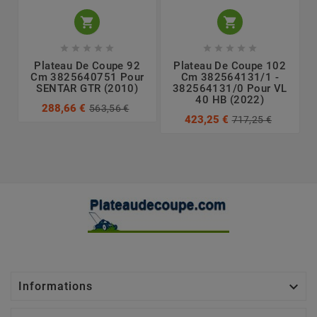












Plateau De Coupe 92
Plateau De Coupe 102
Cm 3825640751 Pour
Cm 382564131/1 -
SENTAR GTR (2010)
382564131/0 Pour VL
40 HB (2022)
288,66 €
563,56 €
423,25 €
717,25 €

Informations