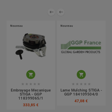


Nouveau
Nouveau












Embrayage Mecanique
Lame Mulching STIGA -
STIGA - GGP
GGP 184109504/0
118399065/1
47,08 €
333,85 €