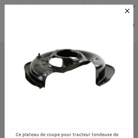
Plateaudecoupe.com : Trouver facilement le plateau de
×

coupe pour votre Tracteur Tondeuse
0

Accueil
Plateau de coupe
Plateau de coupe 63 cm 3845640951 pour GARDEN
COMPACT EV (2010) [2T0030281/10]
Ce plateau de coupe pour tracteur tondeuse de