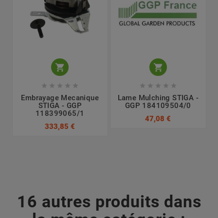












Embrayage Mecanique
Lame Mulching STIGA -
STIGA - GGP
GGP 184109504/0
118399065/1
47,08 €
333,85 €
16 autres produits dans