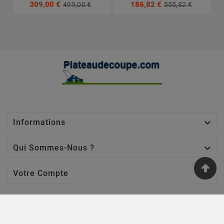
309,00 €
186,82 €
499,00 €
555,82 €

Informations

Qui Sommes-Nous ?

Votre Compte
Nos Sites
Jardin Affaires
-
Chaine Tronçonneuse
-
Jardin Promo