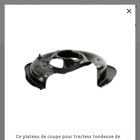
Plateaudecoupe.com : Trouver facilement le plateau de
×

coupe pour votre Tracteur Tondeuse
0

Accueil
Plateau de coupe
Plateau de coupe 63 cm 3845640951 pour PE 60 VD
(2011)
Ce plateau de coupe pour tracteur tondeuse de