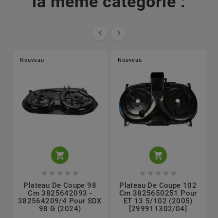
la même catégorie :


Nouveau
Nouveau












Plateau De Coupe 98
Plateau De Coupe 102
Cm 3825642093 -
Cm 3825650251 Pour
382564209/4 Pour SDX
ET 13 5/102 (2005)
98 G (2024)
[299911302/04]