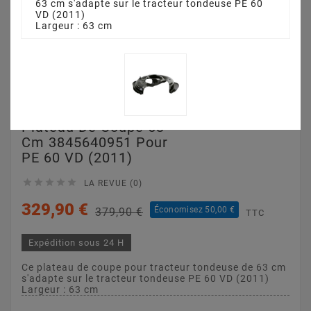
63 cm s'adapte sur le tracteur tondeuse PE 60
VD (2011)
Largeur : 63 cm
Plateau De Coupe 63
Cm 3845640951 Pour
PE 60 VD (2011)





LA REVUE (0)
329,90 €
Économisez 50,00 €
379,90 €
TTC
Expédition sous 24 H
Ce plateau de coupe pour tracteur tondeuse de 63 cm
s'adapte sur le tracteur tondeuse PE 60 VD (2011)
Largeur : 63 cm