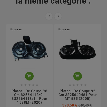
la même catégorie :


Nouveau
Nouveau












Plateau De Coupe 98
Plateau De Coupe 92
Cm 82564118/0 -
Cm 3825640481 Pour
382564118/1 - Pour
MT 585 (2005)
1538M (2020)
398,50 €
640,40 €