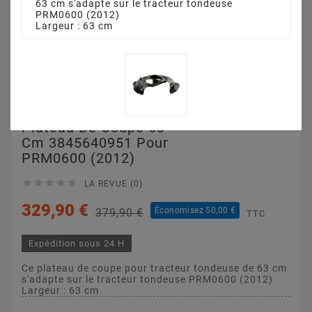
63 cm s'adapte sur le tracteur tondeuse
PRM0600 (2012)
Largeur : 63 cm
Plateau De Coupe 63
Cm 3845640951 Pour
PRM0600 (2012)





LA REVUE (0)
329,90 €
Économisez 50,00 €
379,90 €
TTC
Expédition sous 24 H
Ce plateau de coupe pour tracteur tondeuse de 63 cm
s'adapte sur le tracteur tondeuse PRM0600 (2012)
Largeur : 63 cm