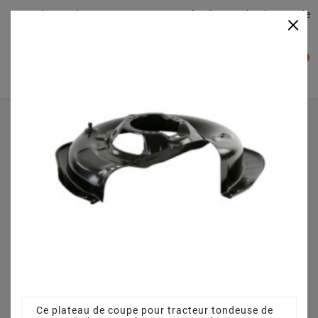
Plateaudecoupe.com : Trouver facilement le plateau de
×

coupe pour votre Tracteur Tondeuse
0

Accueil
Plateau de coupe
Plateau de coupe 63 cm 3845640951 pour PRM0600
(2012)
Ce plateau de coupe pour tracteur tondeuse de