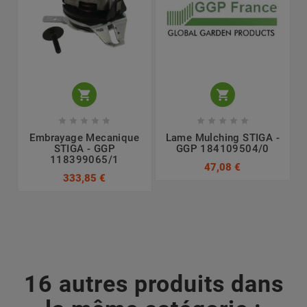












Embrayage Mecanique
Lame Mulching STIGA -
STIGA - GGP
GGP 184109504/0
118399065/1
47,08 €
333,85 €
16 autres produits dans