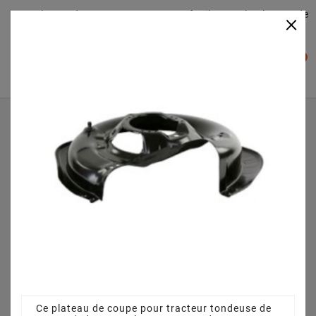
Plateaudecoupe.com : Trouver facilement le plateau de
×

coupe pour votre Tracteur Tondeuse
0

Accueil
Plateau de coupe
Plateau de coupe 63 cm 3845640951 pour SR 63 EV
(2013)
Ce plateau de coupe pour tracteur tondeuse de