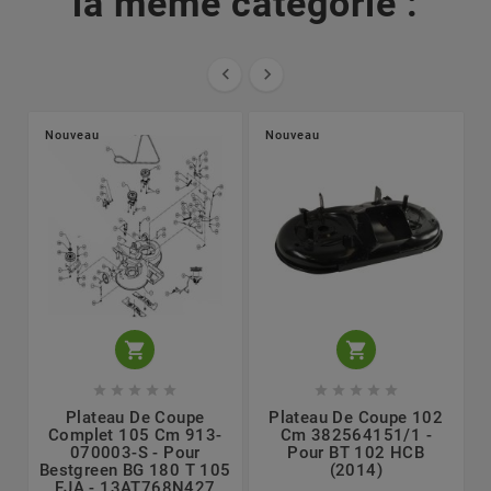
la même catégorie :


Nouveau
Nouveau












Plateau De Coupe
Plateau De Coupe 102
Complet 105 Cm 913-
Cm 382564151/1 -
070003-S - Pour
Pour BT 102 HCB
Bestgreen BG 180 T 105
(2014)
EJA - 13AT768N427