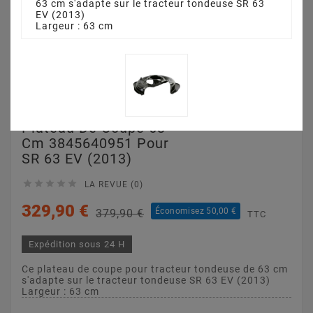
63 cm s'adapte sur le tracteur tondeuse SR 63
EV (2013)
Largeur : 63 cm
Plateau De Coupe 63
Cm 3845640951 Pour
SR 63 EV (2013)





LA REVUE (0)
329,90 €
Économisez 50,00 €
379,90 €
TTC
Expédition sous 24 H
Ce plateau de coupe pour tracteur tondeuse de 63 cm
s'adapte sur le tracteur tondeuse SR 63 EV (2013)
Largeur : 63 cm