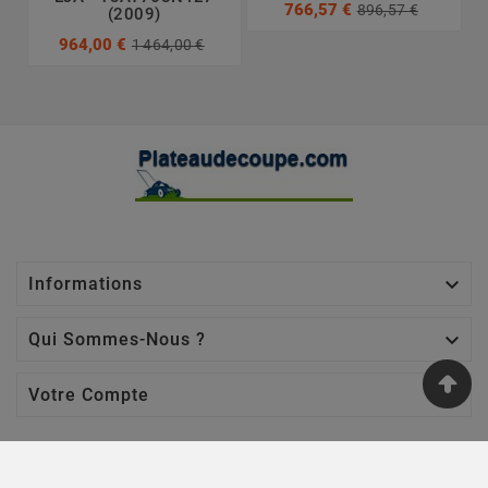
766,57 €
896,57 €
(2009)
964,00 €
1 464,00 €

Informations

Qui Sommes-Nous ?

Votre Compte
Nos Sites
Jardin Affaires
-
Chaine Tronçonneuse
-
Jardin Promo