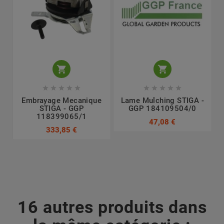












Embrayage Mecanique
Lame Mulching STIGA -
STIGA - GGP
GGP 184109504/0
118399065/1
47,08 €
333,85 €
16 autres produits dans