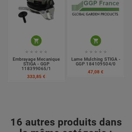












Embrayage Mecanique
Lame Mulching STIGA -
STIGA - GGP
GGP 184109504/0
118399065/1
47,08 €
333,85 €
16 autres produits dans