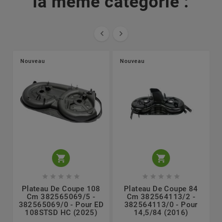
la même catégorie :


Nouveau
Nouveau












Plateau De Coupe 108
Plateau De Coupe 84
Cm 382565069/5 -
Cm 382564113/2 -
382565069/0 - Pour ED
382564113/0 - Pour
108STSD HC (2025)
14,5/84 (2016)