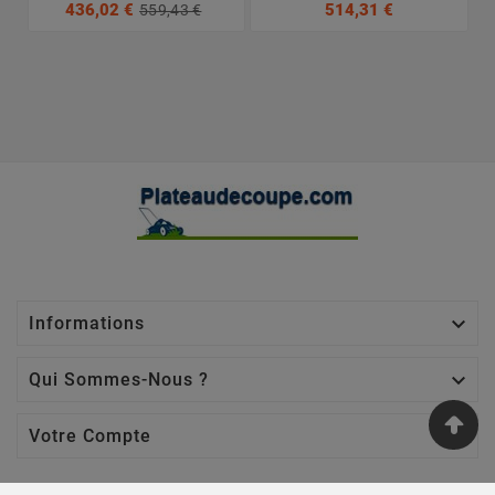
436,02 €
514,31 €
559,43 €

Informations

Qui Sommes-Nous ?

Votre Compte