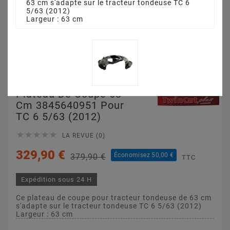
63 cm s'adapte sur le tracteur tondeuse TC 6
5/63 (2012)
Largeur : 63 cm
Plateau De Coupe 63
Cm 3845640951 Pour
TC 6 5/63 (2012)





LA REVUE (0)
329,90 €
Économisez 50,00 €
379,90 €
TTC
Expédition sous 24 H
Ce plateau de coupe pour tracteur tondeuse de 63 cm
s'adapte sur le tracteur tondeuse TC 6 5/63 (2012)
Largeur : 63 cm