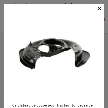
Plateaudecoupe.com : Trouver facilement le plateau de
×

coupe pour votre Tracteur Tondeuse
0

Accueil
Plateau de coupe
Plateau de coupe 63 cm 3845640951 pour TC 6 5/63
(2012)
Ce plateau de coupe pour tracteur tondeuse de