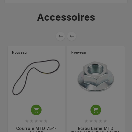
Accessoires


Nouveau
Nouveau












Courroie MTD 754-
Ecrou Lame MTD