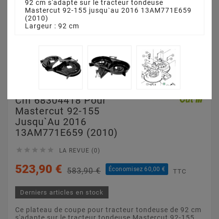
92 cm s'adapte sur le tracteur tondeuse
Mastercut 92-155 jusqu`au 2016 13AM771E659
(2010)
Largeur : 92 cm
Plateau De Coupe 92
Cm 68304418 Pour
Mastercut 92-155
Jusqu`au 2016
13AM771E659 (2010)





LA REVUE (0)
523,90 €
Économisez 60,00 €
583,90 €
TTC
Derniers articles en stock
Ce plateau de coupe pour tracteur tondeuse de 92 cm
s'adapte sur le tracteur tondeuse Mastercut 92-155