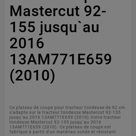
Mastercut 92-
155 jusqu`au
2016
13AM771E659
(2010)
Ce plateau de coupe pour tracteur tondeuse de 92 cm
s'adapte sur le tracteur tondeuse Mastercut 92-155
jusqu`au 2016 13AM771E659 (2010).Votre tracteur
tondeuse Mastercut 92-155 jusqu`au 2016
13AM771E659 (2010). Ce plateau de coupe est
fabriqué à partir d'un matériau solide et résistant.