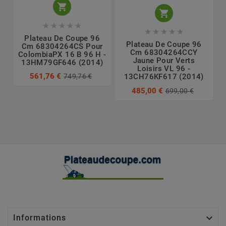












Plateau De Coupe 96
Plateau De Coupe 96
Cm 68304264CS Pour
Cm 68304264CCY
ColombiaPX 16 B 96 H -
Jaune Pour Verts
13HM79GF646 (2014)
Loisirs VL 96 -
561,76 €
749,76 €
13CH76KF617 (2014)
485,00 €
699,00 €

Informations