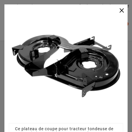
Plateaudecoupe.com : Trouver facilement le plateau de
×

coupe pour votre Tracteur Tondeuse
0

Accueil
Plateau de coupe
Plateau de coupe 92 cm 68304418 pour Mastercut 92-155
jusqu`au 2016 13AM771E659 (2010)
Ce plateau de coupe pour tracteur tondeuse de