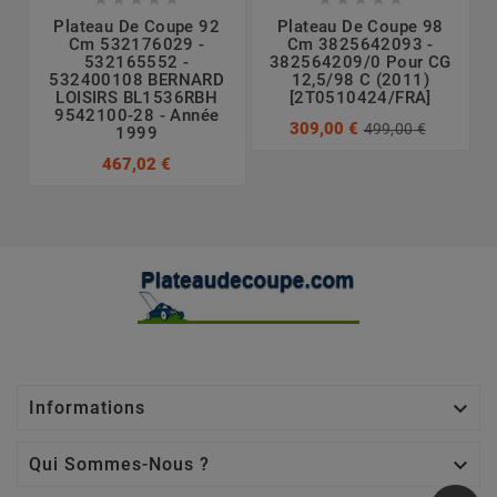
Plateau De Coupe 92
Plateau De Coupe 98
Cm 532176029 -
Cm 3825642093 -
532165552 -
382564209/0 Pour CG
532400108 BERNARD
12,5/98 C (2011)
LOISIRS BL1536RBH
[2T0510424/FRA]
9542100-28 - Année
309,00 €
499,00 €
1999
467,02 €

Informations

Qui Sommes-Nous ?