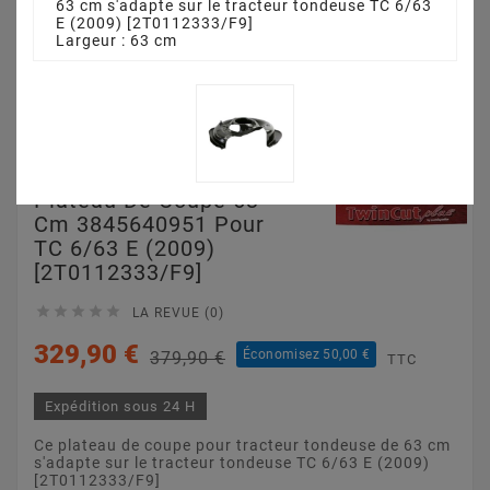
63 cm s'adapte sur le tracteur tondeuse TC 6/63
E (2009) [2T0112333/F9]
Largeur : 63 cm
Plateau De Coupe 63
Cm 3845640951 Pour
TC 6/63 E (2009)
[2T0112333/F9]





LA REVUE (0)
329,90 €
Économisez 50,00 €
379,90 €
TTC
Expédition sous 24 H
Ce plateau de coupe pour tracteur tondeuse de 63 cm
s'adapte sur le tracteur tondeuse TC 6/63 E (2009)
[2T0112333/F9]