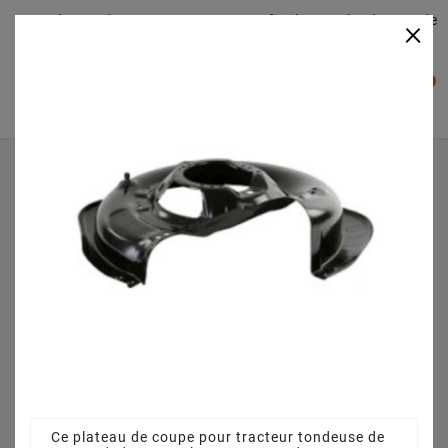
Plateaudecoupe.com : Trouver facilement le plateau de
×

coupe pour votre Tracteur Tondeuse
0

Accueil
Plateau de coupe
Plateau de coupe 63 cm 3845640951 pour TC 6/63 E
(2009) [2T0112333/F9]
Ce plateau de coupe pour tracteur tondeuse de