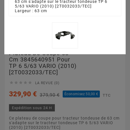
63 cm s'adapte sur le tracteur tondeuse TP 6
5/63 VARIO (2010) [2T0032033/TEC]
Largeur : 63 cm
Plateau De Coupe 63
Cm 3845640951 Pour
TP 6 5/63 VARIO (2010)
[2T0032033/TEC]





LA REVUE (0)
329,90 €
Économisez 50,00 €
379,90 €
TTC
Expédition sous 24 H
Ce plateau de coupe pour tracteur tondeuse de 63 cm
s'adapte sur le tracteur tondeuse TP 6 5/63 VARIO
(2010) [2T0032033/TEC]