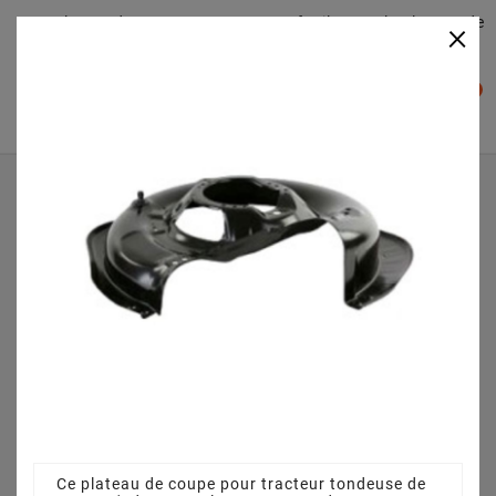
Plateaudecoupe.com : Trouver facilement le plateau de
×

coupe pour votre Tracteur Tondeuse
0

Accueil
Plateau de coupe
Plateau de coupe 63 cm 3845640951 pour TP 6 5/63
VARIO (2010) [2T0032033/TEC]
Ce plateau de coupe pour tracteur tondeuse de