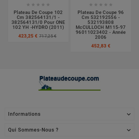










Plateau De Coupe 102
Plateau De Coupe 96
Cm 382564131/1 -
Cm 532192556 -
382564131/0 Pour ONE
532193808
102 YH -HYDRO (2011)
McCULLOCH M115-97
96011023402 - Année
423,25 €
717,25 €
2006
452,83 €

Informations

Qui Sommes-Nous ?