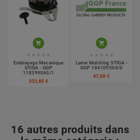












Embrayage Mecanique
Lame Mulching STIGA -
STIGA - GGP
GGP 184109504/0
118399065/1
47,08 €
333,85 €
16 autres produits dans