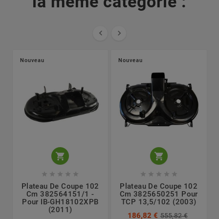
la même catégorie :


Nouveau
Nouveau












Plateau De Coupe 102
Plateau De Coupe 102
Cm 382564151/1 -
Cm 3825650251 Pour
Pour IB-GH18102XPB
TCP 13,5/102 (2003)
(2011)
T
186,82 €
555,82 €