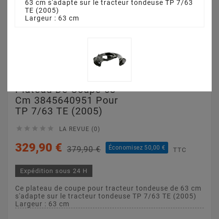
63 cm s'adapte sur le tracteur tondeuse TP 7/63
TE (2005)
Largeur : 63 cm
Plateau De Coupe 63
Cm 3845640951 Pour
TP 7/63 TE (2005)





LA REVUE (0)
329,90 €
Économisez 50,00 €
379,90 €
TTC
Expédition sous 24 H
Ce plateau de coupe pour tracteur tondeuse de 63 cm
s'adapte sur le tracteur tondeuse TP 7/63 TE (2005)
Largeur : 63 cm