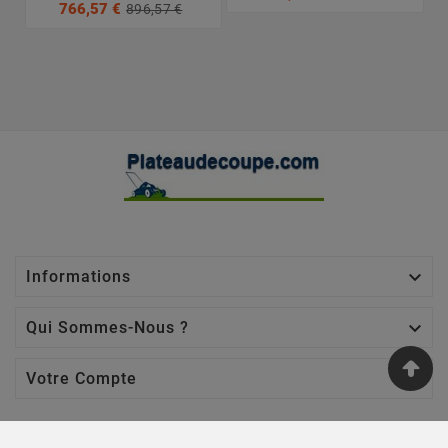
766,57 €
896,57 €

Informations

Qui Sommes-Nous ?

Votre Compte
Nos Sites