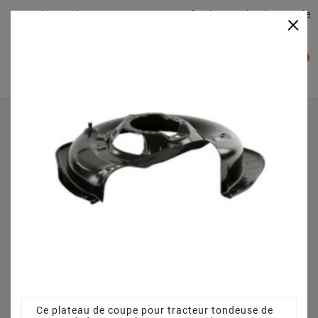
Plateaudecoupe.com : Trouver facilement le plateau de
×

coupe pour votre Tracteur Tondeuse
0

Accueil
Plateau de coupe
Plateau de coupe 63 cm 3845640951 pour TP 7/63 TE
(2005)
Ce plateau de coupe pour tracteur tondeuse de