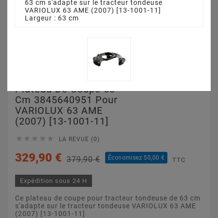
63 cm s'adapte sur le tracteur tondeuse
VARIOLUX 63 AME (2007) [13-1001-11]
Largeur : 63 cm
Plateau De Coupe 63
Cm 3845640951 Pour
VARIOLUX 63 AME
(2007) [13-1001-11]





LA REVUE (0)
329,90 €
Économisez 50,00 €
379,90 €
TTC
Expédition sous 24 H
Ce plateau de coupe pour tracteur tondeuse de 63 cm
s'adapte sur le tracteur tondeuse VARIOLUX 63 AME
(2007) [13-1001-11]