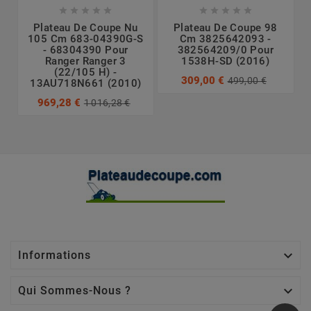










Plateau De Coupe Nu
Plateau De Coupe 98
105 Cm 683-04390G-S
Cm 3825642093 -
- 68304390 Pour
382564209/0 Pour
Ranger Ranger 3
1538H-SD (2016)
(22/105 H) -
309,00 €
499,00 €
13AU718N661 (2010)
969,28 €
1 016,28 €

Informations

Qui Sommes-Nous ?