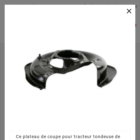
Plateaudecoupe.com : Trouver facilement le plateau de
×

coupe pour votre Tracteur Tondeuse
0

Accueil
Plateau de coupe
Plateau de coupe 63 cm 3845640951 pour VARIOLUX 63
AME (2007) [13-1001-11]
Ce plateau de coupe pour tracteur tondeuse de