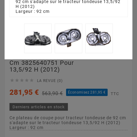
92 cm s'adapte sur le tracteur tondeuse 13,5/92
H (2012)
Largeur : 92 cm
Plateau De Coupe 92
Cm 3825640751 Pour
13,5/92 H (2012)





LA REVUE (0)
281,95 €
Économisez 281,95 €
563,90 €
TTC
Derniers articles en stock
Ce plateau de coupe pour tracteur tondeuse de 92 cm
s'adapte sur le tracteur tondeuse 13,5/92 H (2012)
Largeur : 92 cm