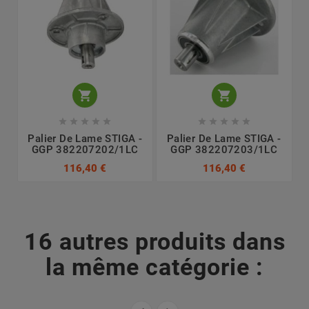












Palier De Lame STIGA -
Palier De Lame STIGA -
GGP 382207202/1LC
GGP 382207203/1LC
116,40 €
116,40 €
16 autres produits dans
la même catégorie :