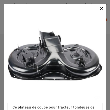
Plateaudecoupe.com : Trouver facilement le plateau de
×

coupe pour votre Tracteur Tondeuse
0

Accueil
Plateau de coupe
Plateau de coupe 92 cm 3825640751 pour 13,5/92 H
(2012)
Ce plateau de coupe pour tracteur tondeuse de