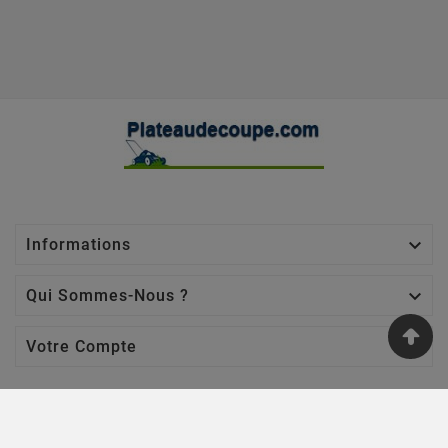

Informations

Qui Sommes-Nous ?

Votre Compte
Nos Sites
Jardin Affaires
-
Chaine Tronçonneuse
-
Jardin Promo