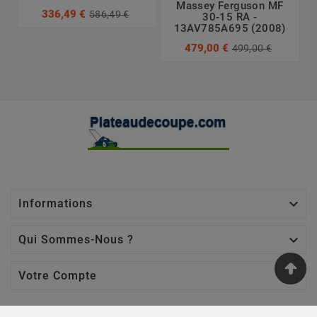
Massey Ferguson MF
336,49 €
586,49 €
30-15 RA -
13AV785A695 (2008)
479,00 €
499,00 €

Informations

Qui Sommes-Nous ?

Votre Compte
Nos Sites