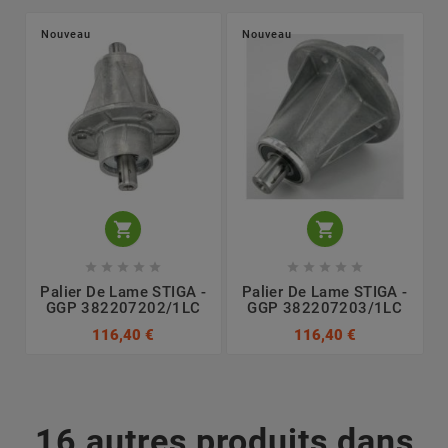
Nouveau
Nouveau












Palier De Lame STIGA -
Palier De Lame STIGA -
GGP 382207202/1LC
GGP 382207203/1LC
116,40 €
116,40 €
16 autres produits dans