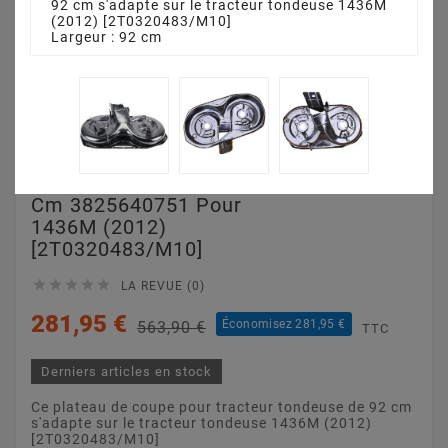
92 cm s'adapte sur le tracteur tondeuse 1436M
(2012) [2T0320483/M10]
Largeur : 92 cm
Plateau De Coupe 92
Cm 3825640751 Pour
1436M (2012)
[2T0320483/M10]





LA REVUE (0)
281,95 €
Économisez 281,95 €
563,90 €
TTC
Derniers articles en stock
Ce plateau de coupe pour tracteur tondeuse de 92 cm
s'adapte sur le tracteur tondeuse 1436M (2012)
[2T0320483/M10]