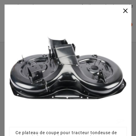
Plateaudecoupe.com : Trouver facilement le plateau de
×

coupe pour votre Tracteur Tondeuse
0

Accueil
Plateau de coupe
Plateau de coupe 92 cm 3825640751 pour 1436M (2012)
[2T0320483/M10]
Ce plateau de coupe pour tracteur tondeuse de