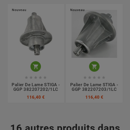
Nouveau
Nouveau












Palier De Lame STIGA -
Palier De Lame STIGA -
GGP 382207202/1LC
GGP 382207203/1LC
116,40 €
116,40 €
16 autres produits dans