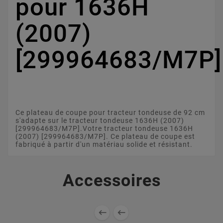
pour 1636H
(2007)
[299964683/M7P]
Ce plateau de coupe pour tracteur tondeuse de 92 cm
s'adapte sur le tracteur tondeuse 1636H (2007)
[299964683/M7P].Votre tracteur tondeuse 1636H
(2007) [299964683/M7P]. Ce plateau de coupe est
fabriqué à partir d'un matériau solide et résistant.
Accessoires

