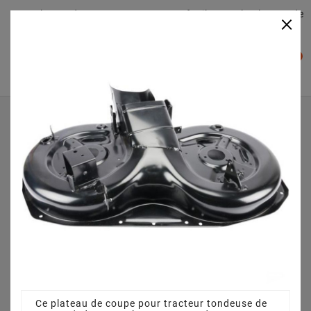
Plateaudecoupe.com : Trouver facilement le plateau de
×

coupe pour votre Tracteur Tondeuse
0

Accueil
Plateau de coupe
Plateau de coupe 92 cm 3825640751 pour 1636H (2007)
[299964683/M7P]
Ce plateau de coupe pour tracteur tondeuse de