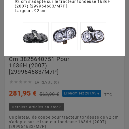
92 cm s'adapte sur le tracteur tondeuse 1636H
(2007) [299964683/M7P]
Largeur : 92 cm
Plateau De Coupe 92
Cm 3825640751 Pour
1636H (2007)
[299964683/M7P]





LA REVUE (0)
281,95 €
Économisez 281,95 €
563,90 €
TTC
Derniers articles en stock
Ce plateau de coupe pour tracteur tondeuse de 92 cm
s'adapte sur le tracteur tondeuse 1636H (2007)
[299964683/M7P]