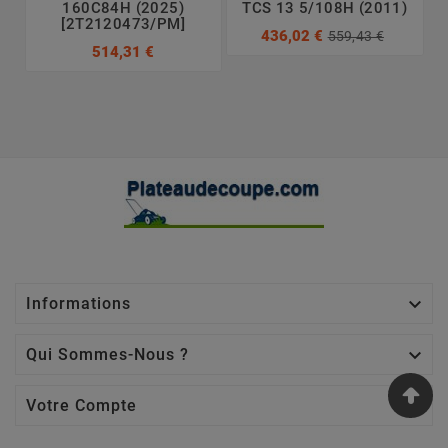
160C84H (2025)
TCS 13 5/108H (2011)
[2T2120473/PM]
436,02 €
559,43 €
514,31 €

Informations

Qui Sommes-Nous ?

Votre Compte