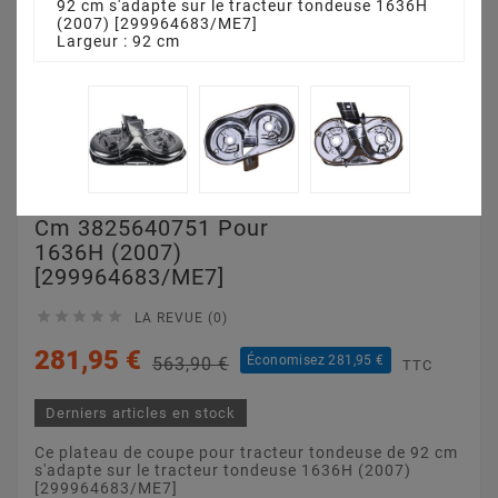
92 cm s'adapte sur le tracteur tondeuse 1636H
(2007) [299964683/ME7]
Largeur : 92 cm
Plateau De Coupe 92
Cm 3825640751 Pour
1636H (2007)
[299964683/ME7]





LA REVUE (0)
281,95 €
Économisez 281,95 €
563,90 €
TTC
Derniers articles en stock
Ce plateau de coupe pour tracteur tondeuse de 92 cm
s'adapte sur le tracteur tondeuse 1636H (2007)
[299964683/ME7]