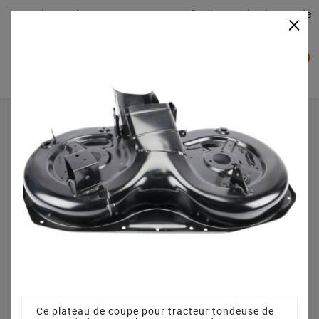
Plateaudecoupe.com : Trouver facilement le plateau de
×

coupe pour votre Tracteur Tondeuse
0

Accueil
Plateau de coupe
Plateau de coupe 92 cm 3825640751 pour 1636H (2007)
[299964683/ME7]
Ce plateau de coupe pour tracteur tondeuse de