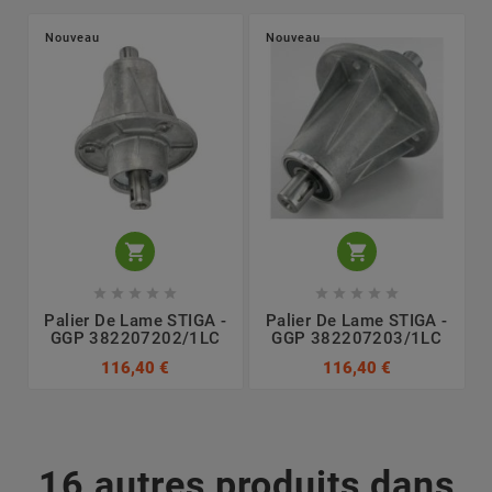
Nouveau
Nouveau












Palier De Lame STIGA -
Palier De Lame STIGA -
GGP 382207202/1LC
GGP 382207203/1LC
116,40 €
116,40 €
16 autres produits dans