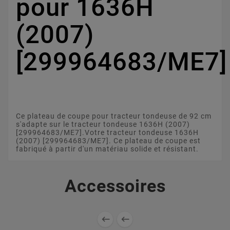
pour 1636H
(2007)
[299964683/ME7]
Ce plateau de coupe pour tracteur tondeuse de 92 cm
s'adapte sur le tracteur tondeuse 1636H (2007)
[299964683/ME7].Votre tracteur tondeuse 1636H
(2007) [299964683/ME7]. Ce plateau de coupe est
fabriqué à partir d'un matériau solide et résistant.
Accessoires

