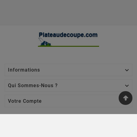

Informations

Qui Sommes-Nous ?

Votre Compte
Nos Sites
Jardin Affaires
-
Chaine Tronçonneuse
-
Jardin Promo