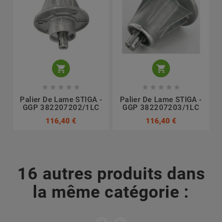












Palier De Lame STIGA -
Palier De Lame STIGA -
GGP 382207202/1LC
GGP 382207203/1LC
116,40 €
116,40 €
16 autres produits dans
la même catégorie :