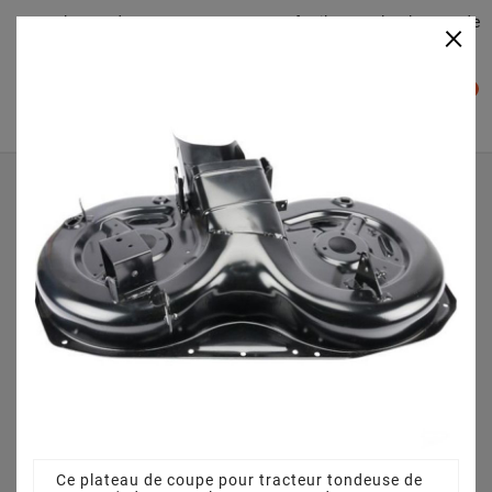
Plateaudecoupe.com : Trouver facilement le plateau de
×

coupe pour votre Tracteur Tondeuse
0

Accueil
Plateau de coupe
Plateau de coupe 92 cm 3825640751 pour CG 11,5/90
(2009)
Ce plateau de coupe pour tracteur tondeuse de