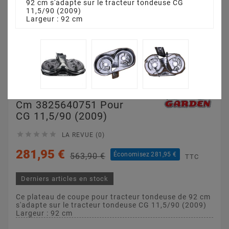
92 cm s'adapte sur le tracteur tondeuse CG
11,5/90 (2009)
Largeur : 92 cm
Plateau De Coupe 92
Cm 3825640751 Pour
CG 11,5/90 (2009)





LA REVUE (0)
281,95 €
Économisez 281,95 €
563,90 €
TTC
Derniers articles en stock
Ce plateau de coupe pour tracteur tondeuse de 92 cm
s'adapte sur le tracteur tondeuse CG 11,5/90 (2009)
Largeur : 92 cm