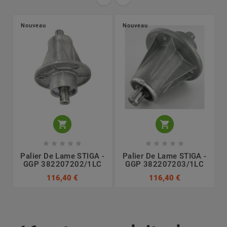
Nouveau
Nouveau












Palier De Lame STIGA -
Palier De Lame STIGA -
GGP 382207202/1LC
GGP 382207203/1LC
116,40 €
116,40 €