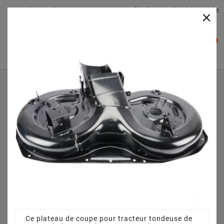
Plateaudecoupe.com : Trouver facilement le plateau de
×

coupe pour votre Tracteur Tondeuse
0

Accueil
Plateau de coupe
Plateau de coupe 92 cm 3825640751 pour CG 12,5/90
(2008) [299954263/TEC]
Ce plateau de coupe pour tracteur tondeuse de