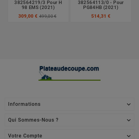
382564219/3 Pour H
382564113/0 - Pour
98 EMS (2021)
PG84HB (2021)
309,00 €
514,31 €
499,00 €

Informations

Qui Sommes-Nous ?

Votre Compte