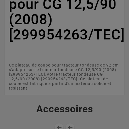
pour CG 12,5/90
(2008)
[299954263/TEC]
Ce plateau de coupe pour tracteur tondeuse de 92 cm
s'adapte sur le tracteur tondeuse CG 12,5/90 (2008)
[299954263/TEC].Votre tracteur tondeuse CG
12,5/90 (2008) [299954263/TEC]. Ce plateau de
coupe est fabriqué à partir d'un matériau solide et
résistant.
Accessoires

