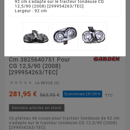
92 cm s'adapte sur le tracteur tondeuse CG
12,5/90 (2008) [299954263/TEC]
Largeur : 92 cm
Plateau De Coupe 92
Cm 3825640751 Pour
CG 12,5/90 (2008)
[299954263/TEC]





LA REVUE (0)
281,95 €
Économisez 281,95 €
563,90 €
TTC
Derniers articles en stock
Ce plateau de coupe pour tracteur tondeuse de 92 cm
s'adapte sur le tracteur tondeuse CG 12,5/90 (2008)
[299954263/TEC]