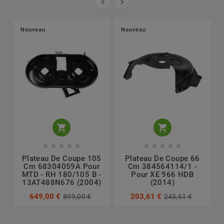


Nouveau
Nouveau












Plateau De Coupe 105
Plateau De Coupe 66
Cm 68304059A Pour
Cm 384564114/1 -
MTD - RH 180/105 B -
Pour XE 966 HDB
13AT488N676 (2004)
(2014)
649,00 €
203,61 €
899,00 €
243,61 €