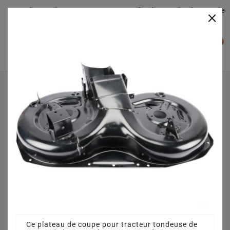
Plateaudecoupe.com : Trouver facilement le plateau de
×

coupe pour votre Tracteur Tondeuse
0

Accueil
Plateau de coupe
Plateau de coupe 92 cm 3825640751 pour CM 7113 H
(2008)
Ce plateau de coupe pour tracteur tondeuse de