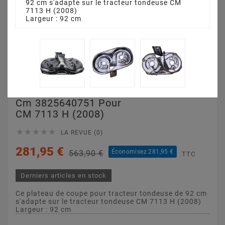
92 cm s'adapte sur le tracteur tondeuse CM
7113 H (2008)
Largeur : 92 cm
Plateau De Coupe 92
Cm 3825640751 Pour
CM 7113 H (2008)





LA REVUE (0)
281,95 €
Économisez 281,95 €
563,90 €
TTC
Derniers articles en stock
Ce plateau de coupe pour tracteur tondeuse de 92 cm
s'adapte sur le tracteur tondeuse CM 7113 H (2008)
Largeur : 92 cm