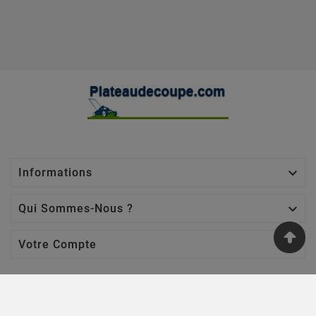

Informations

Qui Sommes-Nous ?

Votre Compte
Nos Sites
Jardin Affaires
-
Chaine Tronçonneuse
-
Jardin Promo