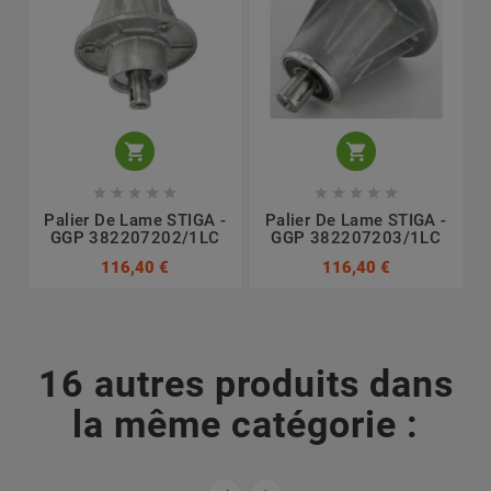












Palier De Lame STIGA -
Palier De Lame STIGA -
GGP 382207202/1LC
GGP 382207203/1LC
116,40 €
116,40 €
16 autres produits dans
la même catégorie :