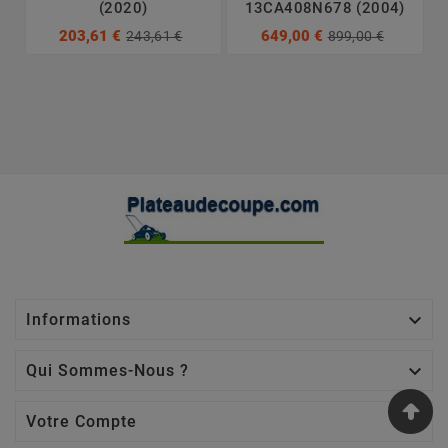
(2020)
13CA408N678 (2004)
203,61 €
649,00 €
243,61 €
899,00 €

Informations

Qui Sommes-Nous ?

Votre Compte