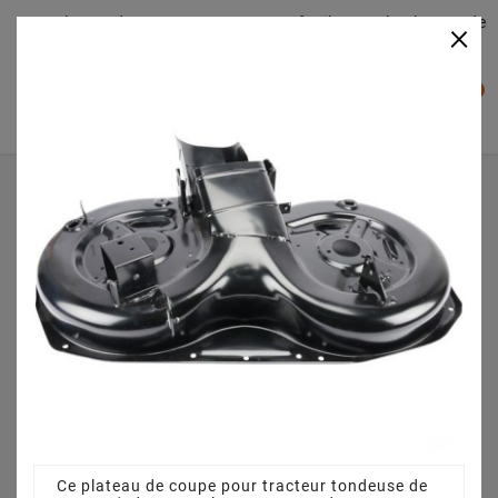
Plateaudecoupe.com : Trouver facilement le plateau de
×

coupe pour votre Tracteur Tondeuse
0

Accueil
Plateau de coupe
Plateau de coupe 92 cm 3825640751 pour CT 13 5/90
(2007) [299954253/Y]
Ce plateau de coupe pour tracteur tondeuse de