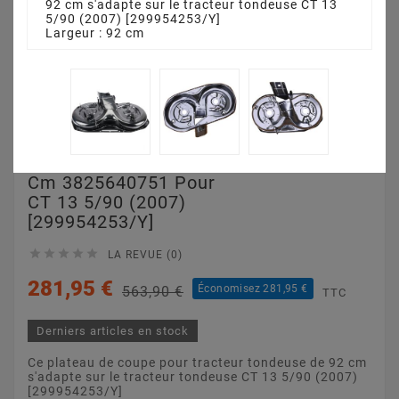
92 cm s'adapte sur le tracteur tondeuse CT 13
5/90 (2007) [299954253/Y]
Largeur : 92 cm
Plateau De Coupe 92
Cm 3825640751 Pour
CT 13 5/90 (2007)
[299954253/Y]





LA REVUE (0)
281,95 €
Économisez 281,95 €
563,90 €
TTC
Derniers articles en stock
Ce plateau de coupe pour tracteur tondeuse de 92 cm
s'adapte sur le tracteur tondeuse CT 13 5/90 (2007)
[299954253/Y]