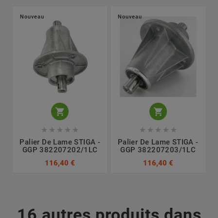
Nouveau
Nouveau












Palier De Lame STIGA -
Palier De Lame STIGA -
GGP 382207202/1LC
GGP 382207203/1LC
116,40 €
116,40 €
16 autres produits dans