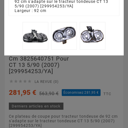
92 cm s'adapte sur le tracteur tondeuse CT 13
5/90 (2007) [299954253/YA]
Largeur : 92 cm
Plateau De Coupe 92
Cm 3825640751 Pour
CT 13 5/90 (2007)
[299954253/YA]





LA REVUE (0)
281,95 €
Économisez 281,95 €
563,90 €
TTC
Derniers articles en stock
Ce plateau de coupe pour tracteur tondeuse de 92 cm
s'adapte sur le tracteur tondeuse CT 13 5/90 (2007)
[299954253/YA]