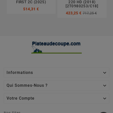
FIRST 2C (2025)
220 HD (2018)
[2T0980253/C18]
514,31 €
423,25 €
717,25 €

Informations

Qui Sommes-Nous ?

Votre Compte
Nos Sites