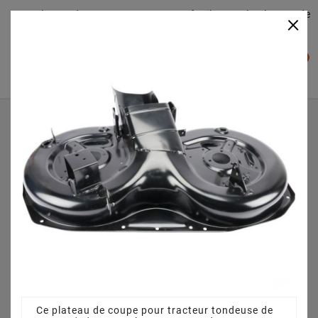
Plateaudecoupe.com : Trouver facilement le plateau de
×

coupe pour votre Tracteur Tondeuse
0

Accueil
Plateau de coupe
Plateau de coupe 92 cm 3825640751 pour CT 13 5/90
(2007) [299954253/YA]
Ce plateau de coupe pour tracteur tondeuse de