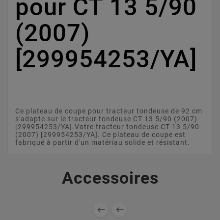
pour CT 13 5/90
(2007)
[299954253/YA]
Ce plateau de coupe pour tracteur tondeuse de 92 cm
s'adapte sur le tracteur tondeuse CT 13 5/90 (2007)
[299954253/YA].Votre tracteur tondeuse CT 13 5/90
(2007) [299954253/YA]. Ce plateau de coupe est
fabriqué à partir d'un matériau solide et résistant.
Accessoires

