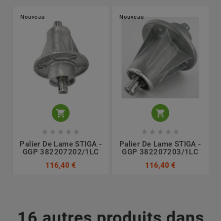
Nouveau
Nouveau












Palier De Lame STIGA -
Palier De Lame STIGA -
GGP 382207202/1LC
GGP 382207203/1LC
116,40 €
116,40 €
16 autres produits dans