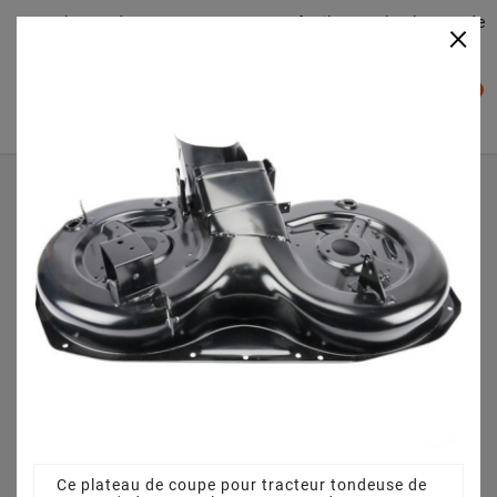
Plateaudecoupe.com : Trouver facilement le plateau de
×

coupe pour votre Tracteur Tondeuse
0

Accueil
Plateau de coupe
Plateau de coupe 92 cm 3825640751 pour CT 13 5/90
(2008) [299954267/GA]
Ce plateau de coupe pour tracteur tondeuse de