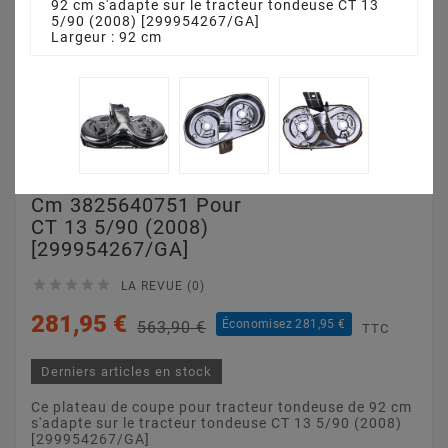
92 cm s'adapte sur le tracteur tondeuse CT 13
5/90 (2008) [299954267/GA]
Largeur : 92 cm
Plateau De Coupe 92
Cm 3825640751 Pour
CT 13 5/90 (2008)
[299954267/GA]





LA REVUE (0)
281,95 €
Économisez 281,95 €
563,90 €
TTC
Derniers articles en stock
Ce plateau de coupe pour tracteur tondeuse de 92 cm
s'adapte sur le tracteur tondeuse CT 13 5/90 (2008)
[299954267/GA]