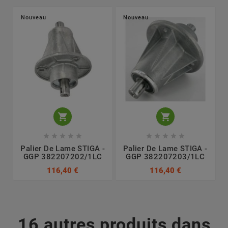
Nouveau
Nouveau












Palier De Lame STIGA -
Palier De Lame STIGA -
GGP 382207202/1LC
GGP 382207203/1LC
116,40 €
116,40 €
16 autres produits dans