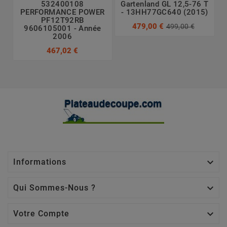
532400108
Gartenland GL 12,5-76 T
PERFORMANCE POWER
- 13HH77GC640 (2015)
PF12T92RB
479,00 €
499,00 €
9606105001 - Année
2006
467,02 €

Informations

Qui Sommes-Nous ?

Votre Compte