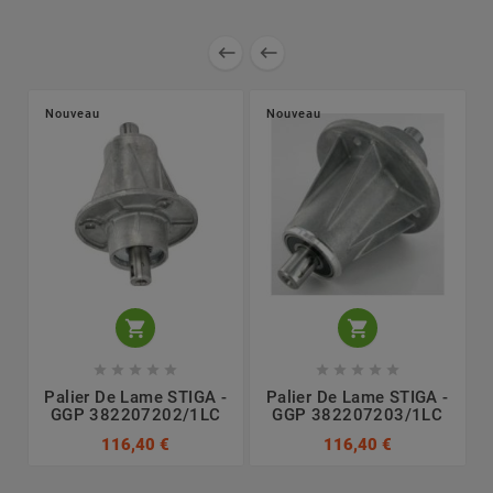


Nouveau
Nouveau












Palier De Lame STIGA -
Palier De Lame STIGA -
GGP 382207202/1LC
GGP 382207203/1LC
116,40 €
116,40 €