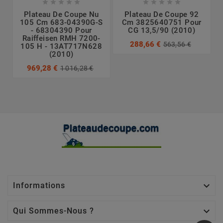










Plateau De Coupe Nu
Plateau De Coupe 92
105 Cm 683-04390G-S
Cm 3825640751 Pour
- 68304390 Pour
CG 13,5/90 (2010)
Raiffeisen RMH 7200-
288,66 €
563,56 €
105 H - 13AT717N628
(2010)
969,28 €
1 016,28 €

Informations

Qui Sommes-Nous ?