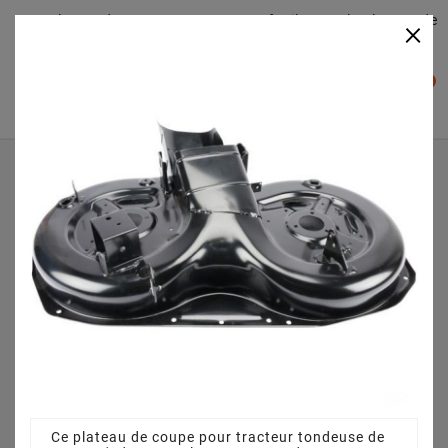
Plateaudecoupe.com : Trouver facilement le plateau de
×

coupe pour votre Tracteur Tondeuse
0

Accueil
Plateau de coupe
Plateau de coupe 92 cm 3825640751 pour EF 91
PLUS/14.5K M (2011) [2T0320423/EF]
Ce plateau de coupe pour tracteur tondeuse de