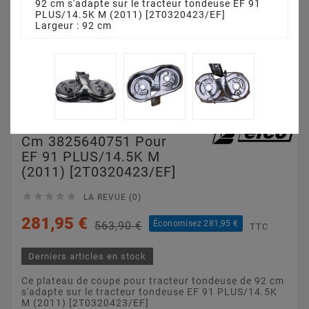
92 cm s'adapte sur le tracteur tondeuse EF 91
PLUS/14.5K M (2011) [2T0320423/EF]
Largeur : 92 cm
Plateau De Coupe 92
Cm 3825640751 Pour
EF 91 PLUS/14.5K M
(2011) [2T0320423/EF]





LA REVUE (0)
281,95 €
Économisez 281,95 €
563,90 €
TTC
Derniers articles en stock
Ce plateau de coupe pour tracteur tondeuse de 92 cm
s'adapte sur le tracteur tondeuse EF 91 PLUS/14.5K
M (2011) [2T0320423/EF]