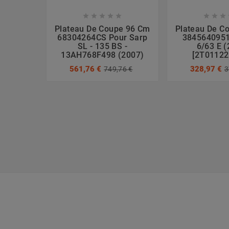








Plateau De Coupe 96 Cm
Plateau De C
68304264CS Pour Sarp
3845640951
SL - 135 BS -
6/63 E 
13AH768F498 (2007)
[2T01122
561,76 €
328,97 €
749,76 €
3