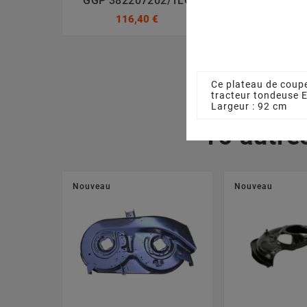
GGP 382207202/1LC
GGP 38220
116,40 €
116,4
Ce plateau de coupe
tracteur tondeuse 
Largeur : 92 cm
16 autre
Nouveau
Nouveau