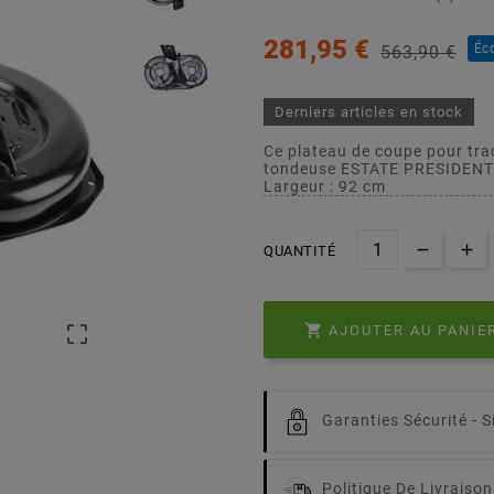
281,95 €
Éc
563,90 €
Derniers articles en stock
Ce plateau de coupe pour tra
tondeuse ESTATE PRESIDENT 
Largeur : 92 cm
QUANTITÉ


AJOUTER AU PANIE
Garanties Sécurité -
S
Politique De Livraison