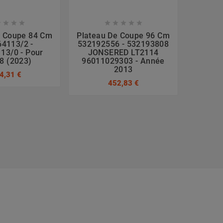









e Coupe 84 Cm
Plateau De Coupe 96 Cm
Platea
4113/2 -
532192556 - 532193808
382564
13/0 - Pour
JONSERED LT2114
8 (2023)
96011029303 - Année
243
2013
4,31 €
452,83 €