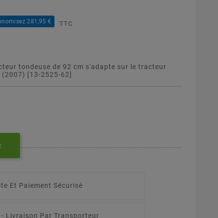
onomisez 281,95 €
TTC
cteur tondeuse de 92 cm s'adapte sur le tracteur
(2007) [13-2525-62]
R
ite Et Paiement Sécurisé
 -
Livraison Par Transporteur