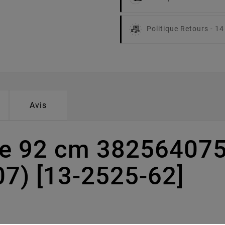
Politique Retours -
14
Avis
pe 92 cm 38256407
7) [13-2525-62]