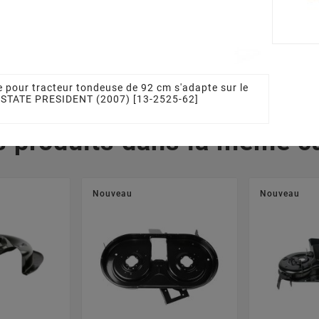
7203/1LC
1350615080LC
92 Ailett
1820
0 €
81,94 €
3
 pour tracteur tondeuse de 92 cm s'adapte sur le
ESTATE PRESIDENT (2007) [13-2525-62]
s produits dans la même ca
Nouveau
Nouveau