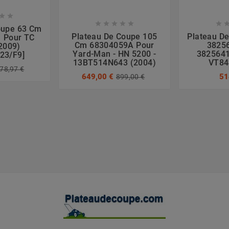








oupe 63 Cm
Plateau De Coupe 105
Plateau D
 Pour TC
Cm 68304059A Pour
38256
(2009)
Yard-Man - HN 5200 -
3825641
23/F9]
13BT514N643 (2004)
VT84
78,97 €
649,00 €
51
899,00 €