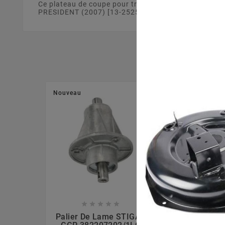
Ce plateau de coupe pour tracteur tondeuse de 92 
PRESIDENT (2007) [13-2525-62]. Ce plateau de coupe 
Nouveau
Nouveau








Palier De Lame STIGA -
Palier De La