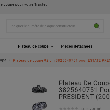
de coupe pour votre Tracteur
Plateau de coupe
Pièces détachées
oupe
Plateau de coupe 92 cm 3825640751 pour ESTATE PRES
Plateau De Cou
3825640751 Po
PRESIDENT (2007





LA REVUE (0)