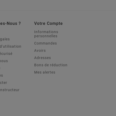
es-Nous ?
Votre Compte
Informations
personnelles
égales
Commandes
d'utilisation
Avoirs
écurisé
Adresses
nous
Bons de réduction
e
Mes alertes
es
cter
onstructeur