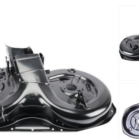
cm s'adapte sur le tracteur tondeuse ESTATE PRESIDENT (2007)
est fabriqué à partir d'un matériau solide et résistant.
Accessoires
Nouveau
Nouveau








me STIGA -
Courroie STIGA - GGP
Lame Mul