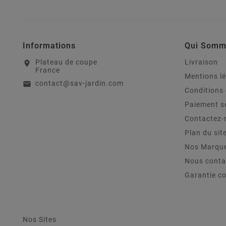
Informations
Qui Somm
Plateau de coupe
Livraison
location_on
France
Mentions l
contact@sav-jardin.com
email
Conditions 
Paiement s
Contactez-
Plan du sit
Nos Marqu
Nous conta
Garantie c
Nos Sites