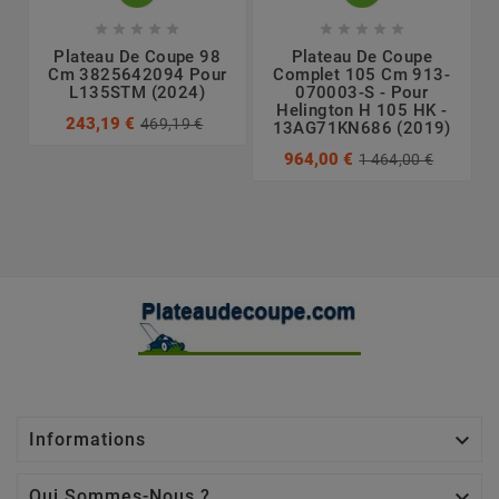










Plateau De Coupe 98
Plateau De Coupe
Cm 3825642094 Pour
Complet 105 Cm 913-
L135STM (2024)
070003-S - Pour
Helington H 105 HK -
243,19 €
469,19 €
13AG71KN686 (2019)
964,00 €
1 464,00 €

Informations

Qui Sommes-Nous ?