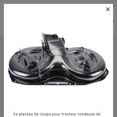
Plateaudecoupe.com : Trouver facilement le plateau de
×

coupe pour votre Tracteur Tondeuse
0

Accueil
Plateau de coupe
Plateau de coupe 92 cm 3825640751 pour ESTATE
SENATOR (2007) [299951381/ST7]
Ce plateau de coupe pour tracteur tondeuse de