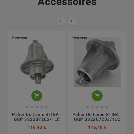
Accessoires


Nouveau
Nouveau












Palier De Lame STIGA -
Palier De Lame STIGA -
GGP 382207202/1LC
GGP 382207203/1LC
116,40 €
116,40 €