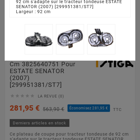
92 cm s'adapte sur le tracteur tondeuse ESTATE
SENATOR (2007) [299951381/ST7]
Largeur : 92 cm
Plateau De Coupe 92
Cm 3825640751 Pour
ESTATE SENATOR
(2007)
[299951381/ST7]





LA REVUE (0)
281,95 €
Économisez 281,95 €
563,90 €
TTC
Derniers articles en stock
Ce plateau de coupe pour tracteur tondeuse de 92 cm
s'adapte sur le tracteur tondeuse ESTATE SENATOR