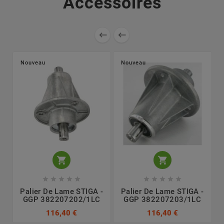
Accessoires


Nouveau
Nouveau












Palier De Lame STIGA -
Palier De Lame STIGA -
GGP 382207202/1LC
GGP 382207203/1LC
116,40 €
116,40 €