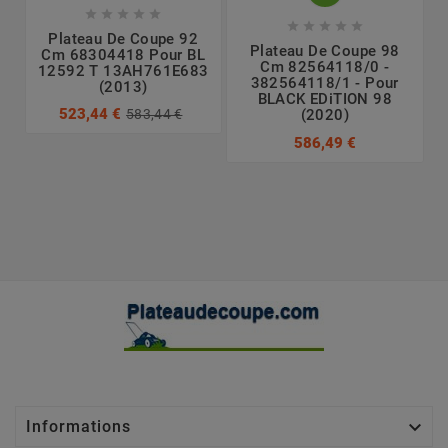










Plateau De Coupe 92
Plateau De Coupe 98
Cm 68304418 Pour BL
Cm 82564118/0 -
12592 T 13AH761E683
382564118/1 - Pour
(2013)
BLACK EDiTION 98
523,44 €
583,44 €
(2020)
586,49 €

Informations