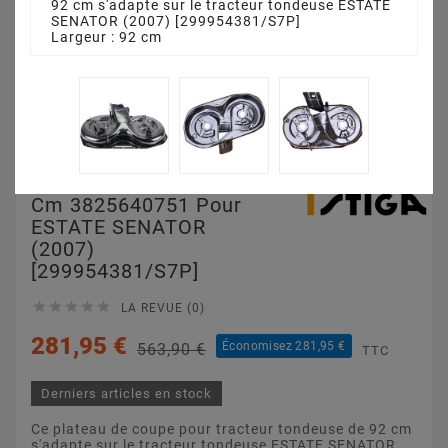
92 cm s'adapte sur le tracteur tondeuse ESTATE
SENATOR (2007) [299954381/S7P]
Largeur : 92 cm
Plateau De Coupe 92
Cm 3825640751 Pour
ESTATE SENATOR
(2007)
[299954381/S7P]





LA REVUE (0)
281,95 €
Économisez 281,95 €
563,90 €
TTC
Derniers articles en stock
Ce plateau de coupe pour tracteur tondeuse de 92 cm
s'adapte sur le tracteur tondeuse ESTATE SENATOR