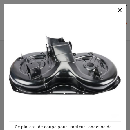
Plateaudecoupe.com : Trouver facilement le plateau de
×

coupe pour votre Tracteur Tondeuse
0

Accueil
Plateau de coupe
Plateau de coupe 92 cm 3825640751 pour ESTATE
SENATOR (2007) [299954381/S7P]
Ce plateau de coupe pour tracteur tondeuse de