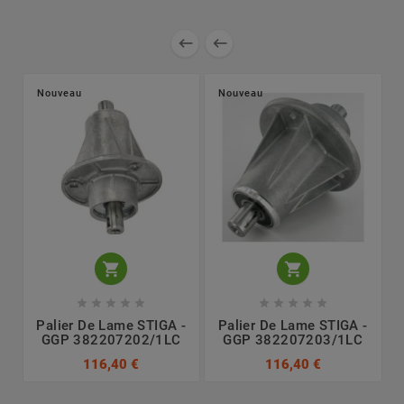


Nouveau
Nouveau












Palier De Lame STIGA -
Palier De Lame STIGA -
GGP 382207202/1LC
GGP 382207203/1LC
116,40 €
116,40 €