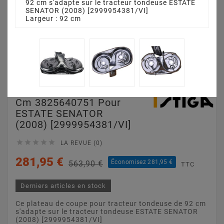
92 cm s'adapte sur le tracteur tondeuse ESTATE
SENATOR (2008) [2999954381/VI]
Largeur : 92 cm
Plateau De Coupe 92
Cm 3825640751 Pour
ESTATE SENATOR
(2008) [2999954381/VI]





LA REVUE (0)
281,95 €
Économisez 281,95 €
563,90 €
TTC
Derniers articles en stock
Ce plateau de coupe pour tracteur tondeuse de 92 cm
s'adapte sur le tracteur tondeuse ESTATE SENATOR
(2008) [2999954381/VI]