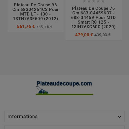





Plateau De Coupe 96
Plateau De Coupe 76
Cm 68304264CS Pour
Cm 683-04459637 -
MTD LF - 130 -
683-04459 Pour MTD
13TH763F600 (2012)
Smart RC 125 -
561,76 €
749,76 €
13IH76KC600 (2020)
479,00 €
499,00 €

Informations