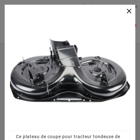
Plateaudecoupe.com : Trouver facilement le plateau de
×

coupe pour votre Tracteur Tondeuse
0

Accueil
Plateau de coupe
Plateau de coupe 92 cm 3825640751 pour ESTATE
SENATOR (2008) [2999954381/VI]
Ce plateau de coupe pour tracteur tondeuse de