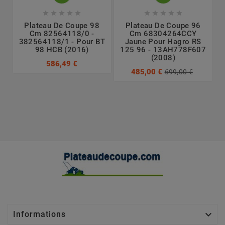










Plateau De Coupe 98
Plateau De Coupe 96
Cm 82564118/0 -
Cm 68304264CCY
382564118/1 - Pour BT
Jaune Pour Hagro RS
98 HCB (2016)
125 96 - 13AH778F607
(2008)
586,49 €
485,00 €
699,00 €

Informations