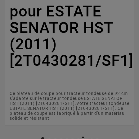
pour ESTATE
SENATOR HST
(2011)
[2T0430281/SF1]
Ce plateau de coupe pour tracteur tondeuse de 92 cm
s'adapte sur le tracteur tondeuse ESTATE SENATOR
HST (2011) [2T0430281/SF1].Votre tracteur tondeuse
ESTATE SENATOR HST (2011) [2T0430281/SF1]. Ce
plateau de coupe est fabriqué à partir d'un matériau
solide et résistant.