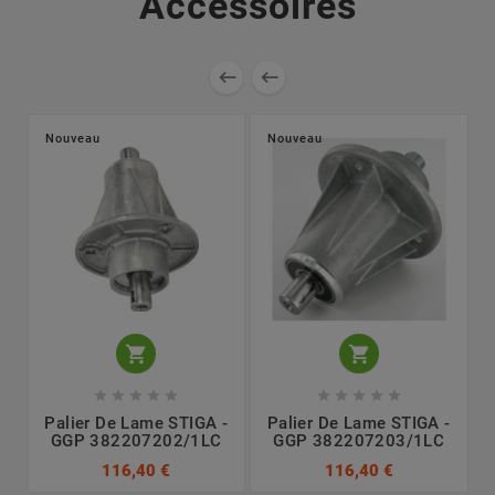
Accessoires


Nouveau
Nouveau












Palier De Lame STIGA -
Palier De Lame STIGA -
GGP 382207202/1LC
GGP 382207203/1LC
116,40 €
116,40 €