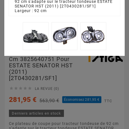
92 cm s'adapte sur le tracteur tondeuse ESTATE
SENATOR HST (2011) [2T0430281/SF1]
Largeur : 92 cm
Plateau De Coupe 92
Cm 3825640751 Pour
ESTATE SENATOR HST
(2011)
[2T0430281/SF1]





LA REVUE (0)
281,95 €
Économisez 281,95 €
563,90 €
TTC
Derniers articles en stock
Ce plateau de coupe pour tracteur tondeuse de 92 cm
s'adapte sur le tracteur tondeuse ESTATE SENATOR