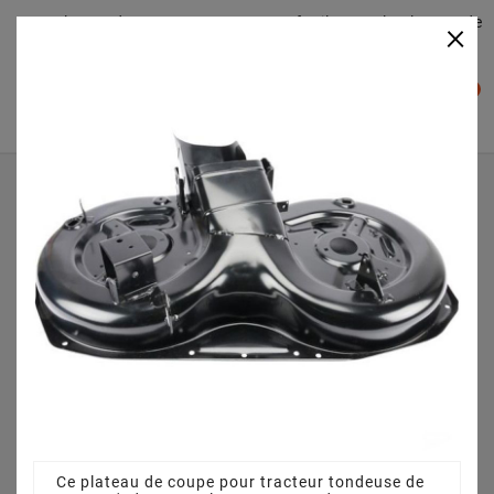
Plateaudecoupe.com : Trouver facilement le plateau de
×

coupe pour votre Tracteur Tondeuse
0

Accueil
Plateau de coupe
Plateau de coupe 92 cm 3825640751 pour ESTATE
SENATOR HST (2011) [2T0430281/SF1]
Ce plateau de coupe pour tracteur tondeuse de