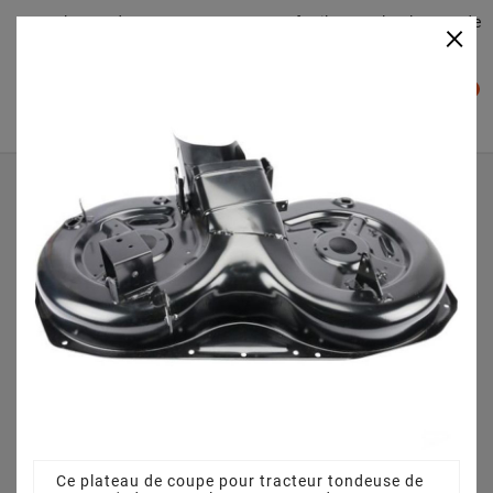
Plateaudecoupe.com : Trouver facilement le plateau de
×

coupe pour votre Tracteur Tondeuse
0

Accueil
Plateau de coupe
Plateau de coupe 92 cm 3825640751 pour JUNIOR 13 5
HX (2008)
Ce plateau de coupe pour tracteur tondeuse de