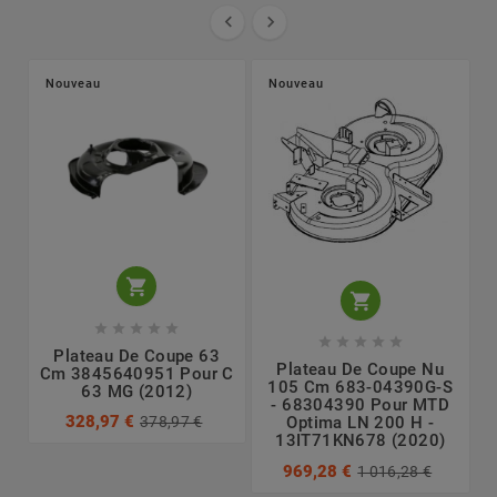


Nouveau
Nouveau












Plateau De Coupe 63
Plateau De Coupe Nu
Cm 3845640951 Pour C
105 Cm 683-04390G-S
63 MG (2012)
- 68304390 Pour MTD
328,97 €
378,97 €
Optima LN 200 H -
13IT71KN678 (2020)
969,28 €
1 016,28 €