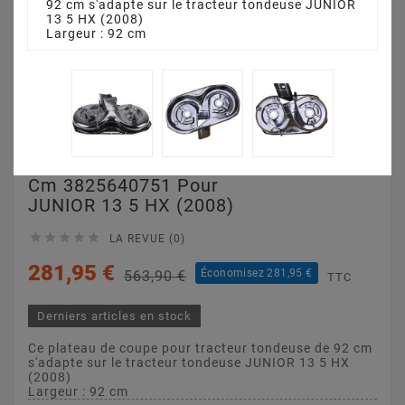
92 cm s'adapte sur le tracteur tondeuse JUNIOR
13 5 HX (2008)
Largeur : 92 cm
Plateau De Coupe 92
Cm 3825640751 Pour
JUNIOR 13 5 HX (2008)





LA REVUE (0)
281,95 €
Économisez 281,95 €
563,90 €
TTC
Derniers articles en stock
Ce plateau de coupe pour tracteur tondeuse de 92 cm
s'adapte sur le tracteur tondeuse JUNIOR 13 5 HX
(2008)
Largeur : 92 cm