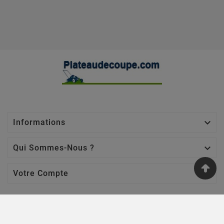

Informations

Qui Sommes-Nous ?

Votre Compte
Nos Sites
Jardin Affaires
-
Chaine Tronçonneuse
-
Jardin Promo