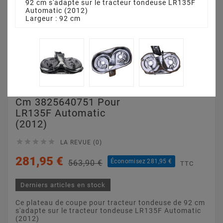
92 cm s'adapte sur le tracteur tondeuse LR135F
Automatic (2012)
Largeur : 92 cm
Plateau De Coupe 92
Cm 3825640751 Pour
LR135F Automatic
(2012)





LA REVUE (0)
281,95 €
Économisez 281,95 €
563,90 €
TTC
Derniers articles en stock
Ce plateau de coupe pour tracteur tondeuse de 92 cm
s'adapte sur le tracteur tondeuse LR135F Automatic
(2012)