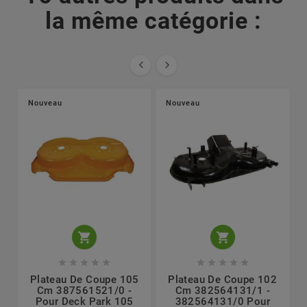
la même catégorie :


Nouveau
Nouveau












Plateau De Coupe 105
Plateau De Coupe 102
Cm 387561521/0 -
Cm 382564131/1 -
Pour Deck Park 105
382564131/0 Pour