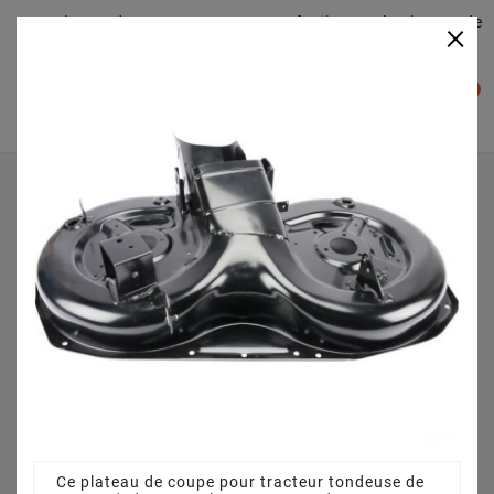
Plateaudecoupe.com : Trouver facilement le plateau de
×

coupe pour votre Tracteur Tondeuse
0

Accueil
Plateau de coupe
Plateau de coupe 92 cm 3825640751 pour LR135F
Automatic (2012)
Ce plateau de coupe pour tracteur tondeuse de