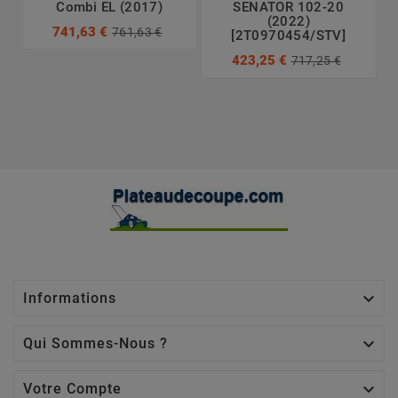
Combi EL (2017)
SENATOR 102-20
(2022)
741,63 €
761,63 €
[2T0970454/STV]
423,25 €
717,25 €

Informations

Qui Sommes-Nous ?

Votre Compte