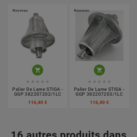
Nouveau
Nouveau












Palier De Lame STIGA -
Palier De Lame STIGA -
GGP 382207202/1LC
GGP 382207203/1LC
116,40 €
116,40 €
16 autres produits dans