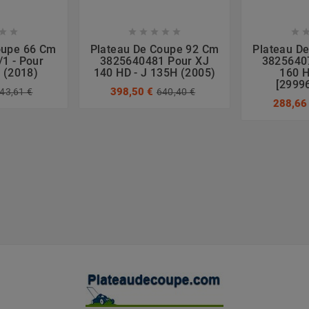








oupe 66 Cm
Plateau De Coupe 92 Cm
Plateau D
1 - Pour
3825640481 Pour XJ
3825640
 (2018)
140 HD - J 135H (2005)
160 H
[2999
398,50 €
43,61 €
640,40 €
288,66