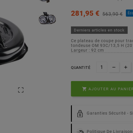
281,95 €
Éc
563,90 €
Derniers articles en stock
Ce plateau de coupe pour tra
tondeuse OM 93C/13,5 H (20
Largeur : 92 cm
QUANTITÉ


AJOUTER AU PANIE
Garanties Sécurité -
S
Politique De Livraison