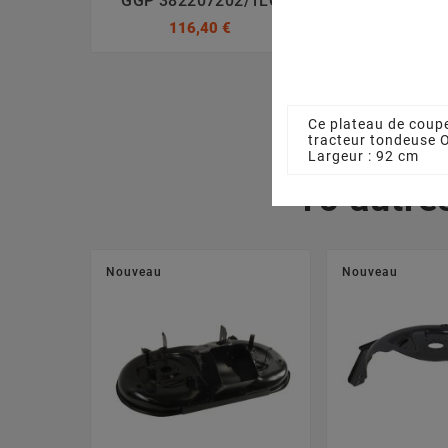
GGP 382207202/1LC
GGP 38220
116,40 €
116,4
Ce plateau de coupe
tracteur tondeuse 
Largeur : 92 cm
16 autre
Nouveau
Nouveau