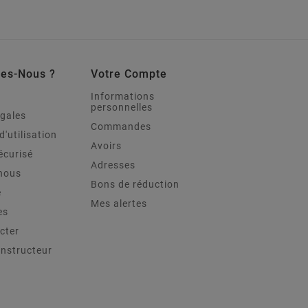
es-Nous ?
Votre Compte
Informations
personnelles
égales
Commandes
d'utilisation
Avoirs
écurisé
Adresses
nous
Bons de réduction
e
Mes alertes
es
cter
onstructeur