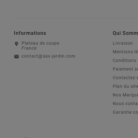
Informations
Qui Somm
Plateau de coupe
Livraison
location_on
France
Mentions l
contact@sav-jardin.com
email
Conditions 
Paiement s
Contactez-
Plan du sit
Nos Marqu
Nous conta
Garantie c