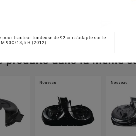
7203/1LC
1350615080LC
92 Ailett
1820
0 €
81,94 €
3
 pour tracteur tondeuse de 92 cm s'adapte sur le
OM 93C/13,5 H (2012)
s produits dans la même ca
Nouveau
Nouveau