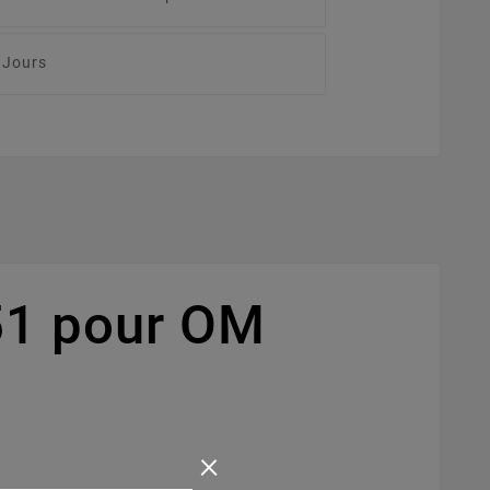
 Jours
51 pour OM
×