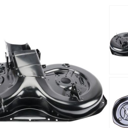
cm s'adapte sur le tracteur tondeuse OM 93C/13,5 H (2012).Vot
solide et résistant.
Accessoires
Nouveau
Nouveau








me STIGA -
Courroie STIGA - GGP
Lame Mul