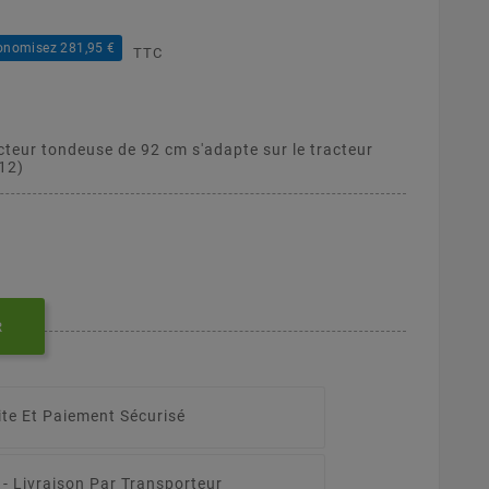
onomisez 281,95 €
TTC
cteur tondeuse de 92 cm s'adapte sur le tracteur
12)
R
ite Et Paiement Sécurisé
 -
Livraison Par Transporteur