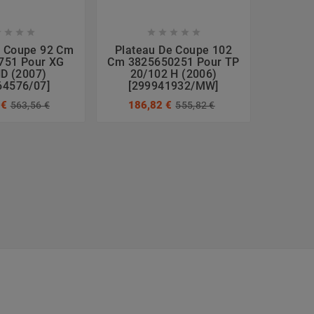









e Coupe 92 Cm
Plateau De Coupe 102
Plate
751 Pour XG
Cm 3825650251 Pour TP
Cm 38
D (2007)
20/102 H (2006)
AT8 
64576/07]
[299941932/MW]
599,
 €
186,82 €
563,56 €
555,82 €