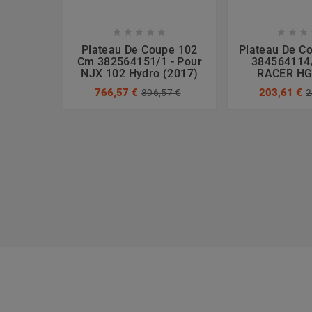








Plateau De Coupe 102
Plateau De C
Cm 382564151/1 - Pour
384564114/
NJX 102 Hydro (2017)
RACER HG
766,57 €
203,61 €
896,57 €
2