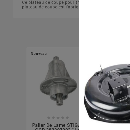
Ce plateau de coupe pour tracteur tondeuse de 92 
plateau de coupe est fabriqué à partir d'un matériau 
Nouveau
Nouveau








Palier De Lame STIGA -
Palier De La