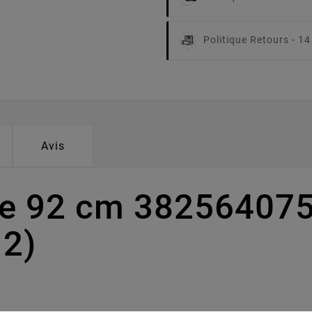
Politique Retours -
14
Avis
pe 92 cm 38256407
12)