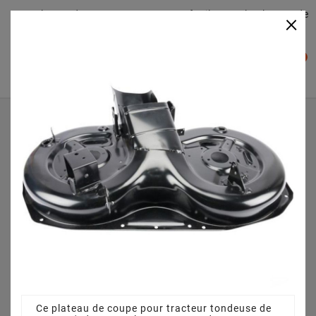
Plateaudecoupe.com : Trouver facilement le plateau de
×

coupe pour votre Tracteur Tondeuse
0

Accueil
Plateau de coupe
Plateau de coupe 92 cm 3825640751 pour ONE 92 Y
(2008)
Ce plateau de coupe pour tracteur tondeuse de