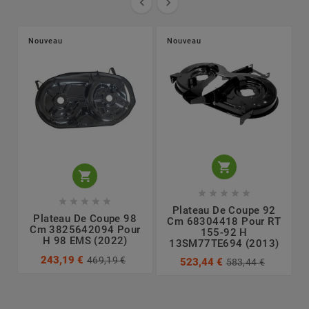


Nouveau
Nouveau












Plateau De Coupe 92
Plateau De Coupe 98
Cm 68304418 Pour RT
Cm 3825642094 Pour
155-92 H
H 98 EMS (2022)
13SM77TE694 (2013)
243,19 €
469,19 €
523,44 €
583,44 €