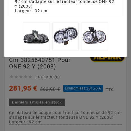
92 cm s'adapte sur le tracteur tondeuse ONE 92
Y (2008)
Largeur : 92 cm
Plateau De Coupe 92
Cm 3825640751 Pour
ONE 92 Y (2008)





LA REVUE (0)
281,95 €
Économisez 281,95 €
563,90 €
TTC
Derniers articles en stock
Ce plateau de coupe pour tracteur tondeuse de 92 cm
s'adapte sur le tracteur tondeuse ONE 92 Y (2008)
Largeur : 92 cm