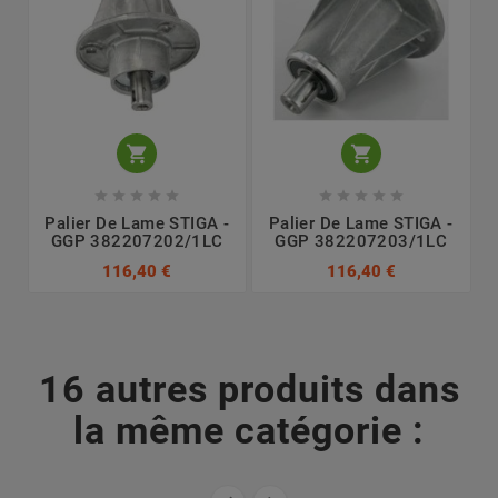












Palier De Lame STIGA -
Palier De Lame STIGA -
GGP 382207202/1LC
GGP 382207203/1LC
116,40 €
116,40 €
16 autres produits dans
la même catégorie :