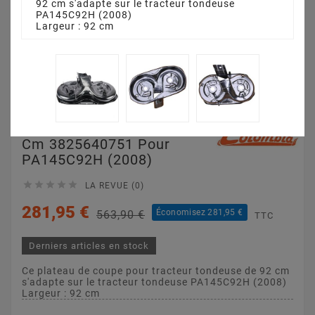
92 cm s'adapte sur le tracteur tondeuse
PA145C92H (2008)
Largeur : 92 cm
Plateau De Coupe 92
Cm 3825640751 Pour
PA145C92H (2008)





LA REVUE (0)
281,95 €
Économisez 281,95 €
563,90 €
TTC
Derniers articles en stock
Ce plateau de coupe pour tracteur tondeuse de 92 cm
s'adapte sur le tracteur tondeuse PA145C92H (2008)
Largeur : 92 cm