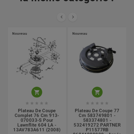


Nouveau
Nouveau












Plateau De Coupe
Plateau De Coupe 77
Complet 76 Cm 913-
Cm 583749801 -
070033-S Pour
583374801 -
Lawnflite 604 LA -
532419272 PARTNER
13AV783A611 (2008)
P11577RB