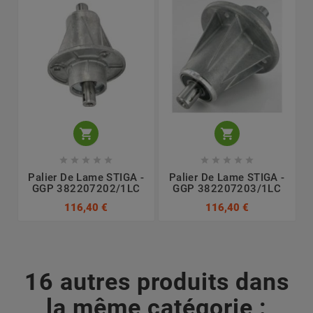












Palier De Lame STIGA -
Palier De Lame STIGA -
GGP 382207202/1LC
GGP 382207203/1LC
116,40 €
116,40 €
16 autres produits dans
la même catégorie :