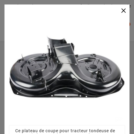
Plateaudecoupe.com : Trouver facilement le plateau de
×

coupe pour votre Tracteur Tondeuse
0

Accueil
Plateau de coupe
Plateau de coupe 92 cm 3825640751 pour PA145C92H
(2008)
Ce plateau de coupe pour tracteur tondeuse de