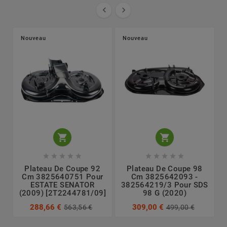


Nouveau
Nouveau












Plateau De Coupe 92
Plateau De Coupe 98
Cm 3825640751 Pour
Cm 3825642093 -
ESTATE SENATOR
382564219/3 Pour SDS
(2009) [2T2244781/09]
98 G (2020)
288,66 €
309,00 €
563,56 €
499,00 €