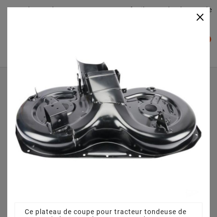
Plateaudecoupe.com : Trouver facilement le plateau de
×

coupe pour votre Tracteur Tondeuse
0

Accueil
Plateau de coupe
Plateau de coupe 92 cm 3825640751 pour PLUS 13 5/92 H
(2009)
Ce plateau de coupe pour tracteur tondeuse de