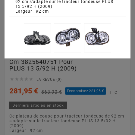
92 cm s'adapte sur le tracteur tondeuse PLUS
13 5/92 H (2009)
Largeur : 92 cm
Plateau De Coupe 92
Cm 3825640751 Pour
PLUS 13 5/92 H (2009)





LA REVUE (0)
281,95 €
Économisez 281,95 €
563,90 €
TTC
Derniers articles en stock
Ce plateau de coupe pour tracteur tondeuse de 92 cm
s'adapte sur le tracteur tondeuse PLUS 13 5/92 H
(2009)
Largeur : 92 cm