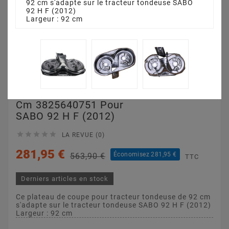
92 cm s'adapte sur le tracteur tondeuse SABO
92 H F (2012)
Largeur : 92 cm
Plateau De Coupe 92
Cm 3825640751 Pour
SABO 92 H F (2012)





LA REVUE (0)
281,95 €
Économisez 281,95 €
563,90 €
TTC
Derniers articles en stock
Ce plateau de coupe pour tracteur tondeuse de 92 cm
s'adapte sur le tracteur tondeuse SABO 92 H F (2012)
Largeur : 92 cm