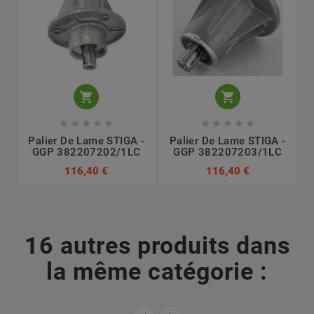












Palier De Lame STIGA -
Palier De Lame STIGA -
GGP 382207202/1LC
GGP 382207203/1LC
116,40 €
116,40 €
16 autres produits dans
la même catégorie :