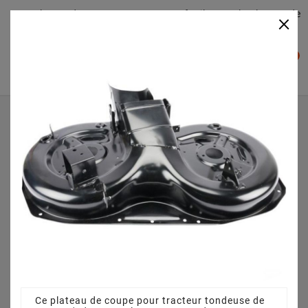
Plateaudecoupe.com : Trouver facilement le plateau de
×

coupe pour votre Tracteur Tondeuse
0

Accueil
Plateau de coupe
Plateau de coupe 92 cm 3825640751 pour SABO 92 H F
(2012)
Ce plateau de coupe pour tracteur tondeuse de