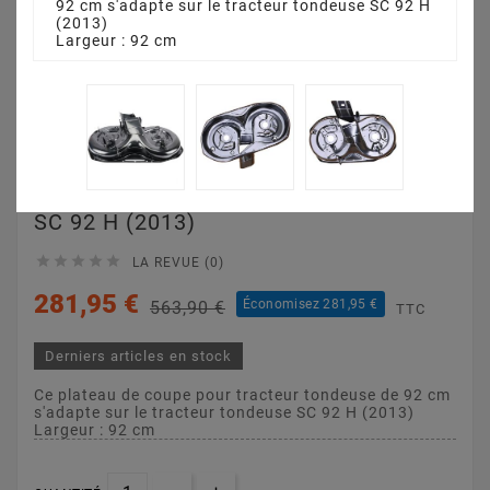
92 cm s'adapte sur le tracteur tondeuse SC 92 H
(2013)
Largeur : 92 cm
Plateau De Coupe 92
Cm 3825640751 Pour
SC 92 H (2013)





LA REVUE (0)
281,95 €
Économisez 281,95 €
563,90 €
TTC
Derniers articles en stock
Ce plateau de coupe pour tracteur tondeuse de 92 cm
s'adapte sur le tracteur tondeuse SC 92 H (2013)
Largeur : 92 cm