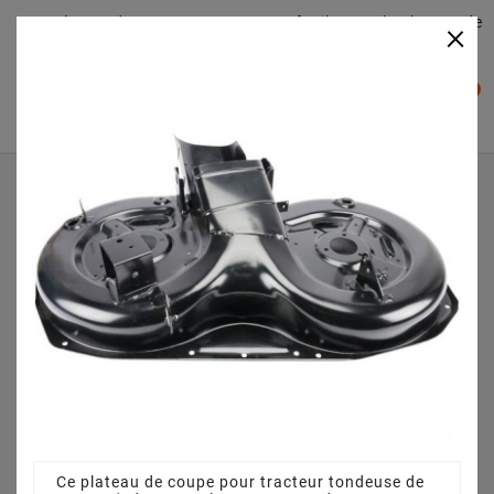
Plateaudecoupe.com : Trouver facilement le plateau de
×

coupe pour votre Tracteur Tondeuse
0

Accueil
Plateau de coupe
Plateau de coupe 92 cm 3825640751 pour SC 92 H (2013)
Ce plateau de coupe pour tracteur tondeuse de