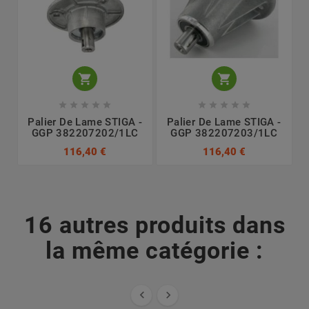












Palier De Lame STIGA -
Palier De Lame STIGA -
GGP 382207202/1LC
GGP 382207203/1LC
116,40 €
116,40 €
16 autres produits dans
la même catégorie :

