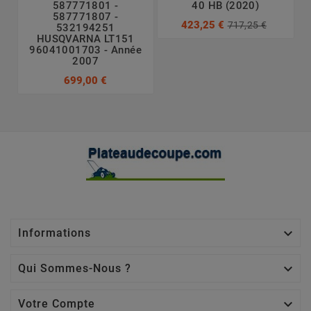
587771801 -
40 HB (2020)
587771807 -
423,25 €
717,25 €
532194251
HUSQVARNA LT151
96041001703 - Année
2007
699,00 €

Informations

Qui Sommes-Nous ?

Votre Compte