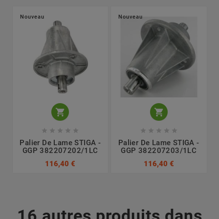
Nouveau
Nouveau












Palier De Lame STIGA -
Palier De Lame STIGA -
GGP 382207202/1LC
GGP 382207203/1LC
116,40 €
116,40 €
16 autres produits dans