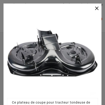
Plateaudecoupe.com : Trouver facilement le plateau de
×

coupe pour votre Tracteur Tondeuse
0

Accueil
Plateau de coupe
Plateau de coupe 92 cm 3825640751 pour SENTAR GTR
(2008) [299964433/UVT]
Ce plateau de coupe pour tracteur tondeuse de