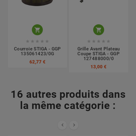












Courroie STIGA - GGP
Grille Avant Plateau
135061423/0G
Coupe STIGA - GGP
127488000/0
62,77 €
13,00 €
16 autres produits dans
la même catégorie :

