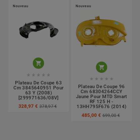
Nouveau
Nouveau












Plateau De Coupe 63
Plateau De Coupe 96
Cm 3845640951 Pour
Cm 68304264CCY
63 Y (2008)
Jaune Pour MTD Smart
[299971636/08V]
RF 125 H -
328,97 €
378,97 €
13HH795F676 (2014)
485,00 €
699,00 €