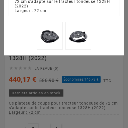
72 cm s'adapte sur le tracteur tondeuse 1328H
(2022)
Largeur : 72 cm
Plateau De Coupe 72
Cm 3845641110 Pour
1328H (2022)





LA REVUE (0)
440,17 €
Économisez 146,73 €
586,90 €
TTC
Derniers articles en stock
Ce plateau de coupe pour tracteur tondeuse de 72 cm
s'adapte sur le tracteur tondeuse 1328H (2022)
Largeur : 72 cm