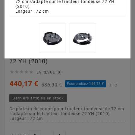
72 cm s'adapte sur le tracteur tondeuse 72 YH
(2010)
Largeur : 72 cm
Plateau De Coupe 72
Cm 3845641110 Pour
72 YH (2010)





LA REVUE (0)
440,17 €
Économisez 146,73 €
586,90 €
TTC
Derniers articles en stock
Ce plateau de coupe pour tracteur tondeuse de 72 cm
s'adapte sur le tracteur tondeuse 72 YH (2010)
Largeur : 72 cm