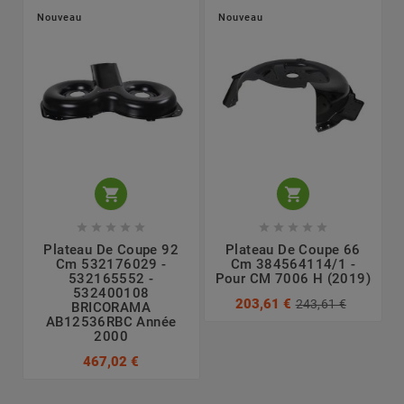
Nouveau
Nouveau












Plateau De Coupe 92
Plateau De Coupe 66
Cm 532176029 -
Cm 384564114/1 -
532165552 -
Pour CM 7006 H (2019)
-
532400108
203,61 €
243,61 €
BRICORAMA
AB12536RBC Année
2000
467,02 €