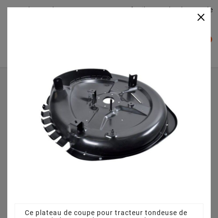
Plateaudecoupe.com : Trouver facilement le plateau de
×

coupe pour votre Tracteur Tondeuse
0

Accueil
Plateau de coupe
Plateau de coupe 72 cm 3845641110 pour 72 YH (2010)
Ce plateau de coupe pour tracteur tondeuse de