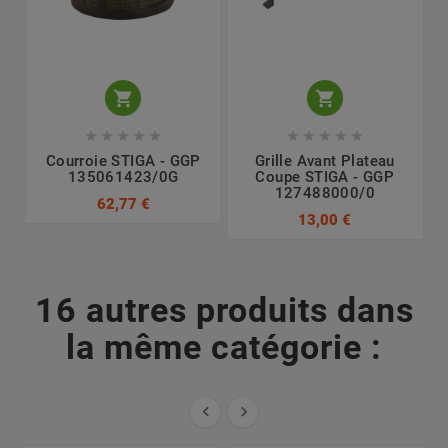












Courroie STIGA - GGP
Grille Avant Plateau
135061423/0G
Coupe STIGA - GGP
127488000/0
62,77 €
13,00 €
16 autres produits dans
la même catégorie :

