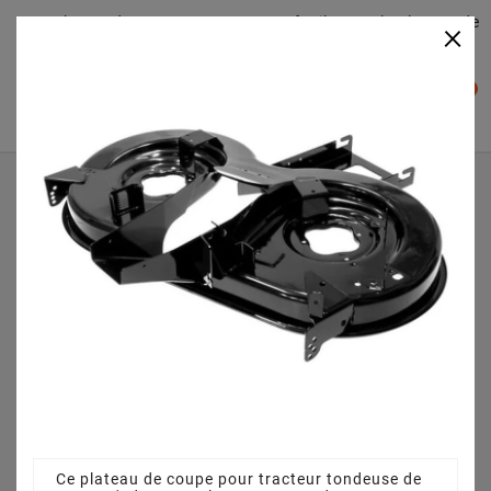
Plateaudecoupe.com : Trouver facilement le plateau de
×

coupe pour votre Tracteur Tondeuse
0

Accueil
Plateau de coupe
Plateau de coupe 92 cm 68304418 pour GL 13,5-92 T
13AH773E640 (2013)
Ce plateau de coupe pour tracteur tondeuse de