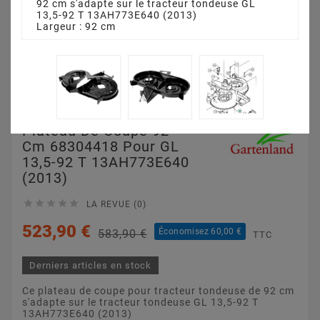
92 cm s'adapte sur le tracteur tondeuse GL
13,5-92 T 13AH773E640 (2013)
Largeur : 92 cm
Plateau De Coupe 92
Cm 68304418 Pour GL
13,5-92 T 13AH773E640
(2013)





LA REVUE (0)
523,90 €
Économisez 60,00 €
583,90 €
TTC
Derniers articles en stock
Ce plateau de coupe pour tracteur tondeuse de 92 cm
s'adapte sur le tracteur tondeuse GL 13,5-92 T
13AH773E640 (2013)