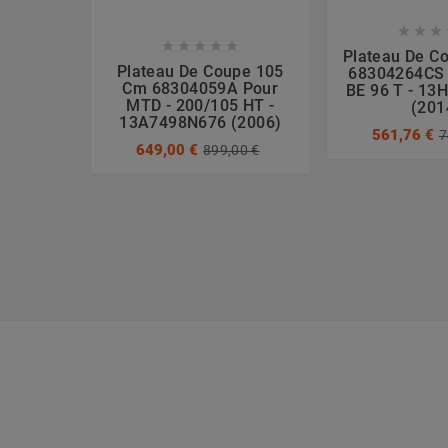








Plateau De C
Plateau De Coupe 105
68304264CS
Cm 68304059A Pour
BE 96 T - 1
MTD - 200/105 HT -
(201
13A7498N676 (2006)
561,76 €
7
649,00 €
899,00 €