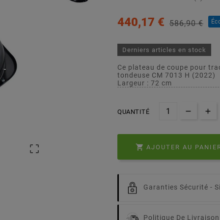
440,17 €
Éc
586,90 €
Derniers articles en stock
Ce plateau de coupe pour tra
tondeuse CM 7013 H (2022)
Largeur : 72 cm
QUANTITÉ


AJOUTER AU PANIE
Garanties Sécurité -
S
Politique De Livraison