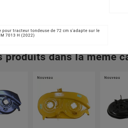
GA - GGP
GGP 125463200/0
GGP 38
000/0
11,76 €
13
 €
 pour tracteur tondeuse de 72 cm s'adapte sur le
CM 7013 H (2022)
s produits dans la même ca
Nouveau
Nouveau