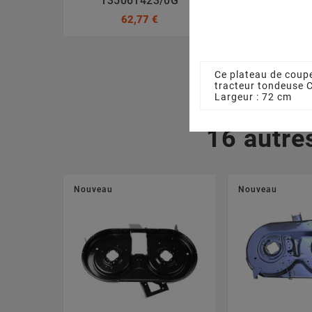
135061423/0G
Coupe STI
127488
62,77 €
13,00
Ce plateau de coupe
tracteur tondeuse 
Largeur : 72 cm
16 autre
Nouveau
Nouveau