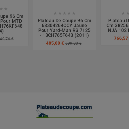








oupe 96 Cm
Plateau De Coupe 96 Cm
Plateau 
 Pour MTD
68304264CCY Jaune
Cm 382564
3HH76KF648
Pour Yard-Man RS 7125
NJA 102 
4)
- 13CH765F643 (2011)
766,57
49,76 €
485,00 €
699,00 €