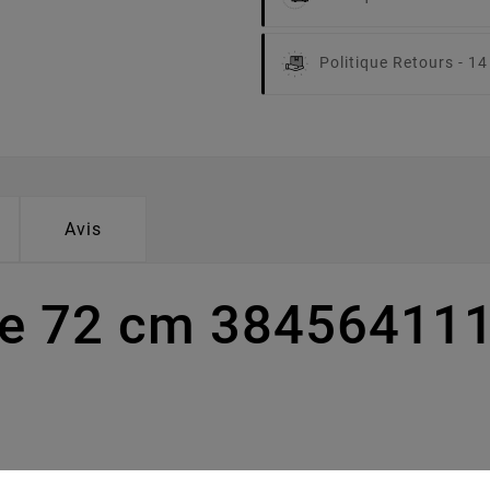
Politique Retours -
14
Avis
pe 72 cm 38456411