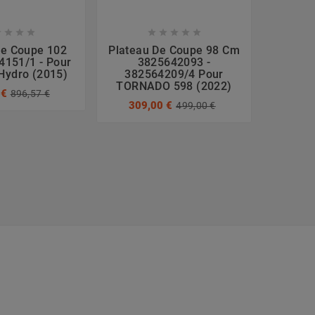









De Coupe 102
Plateau De Coupe 98 Cm
Platea
151/1 - Pour
3825642093 -
3
Hydro (2015)
382564209/4 Pour
38256
TORNADO 598 (2022)
15
 €
896,57 €
309,00 €
309
499,00 €