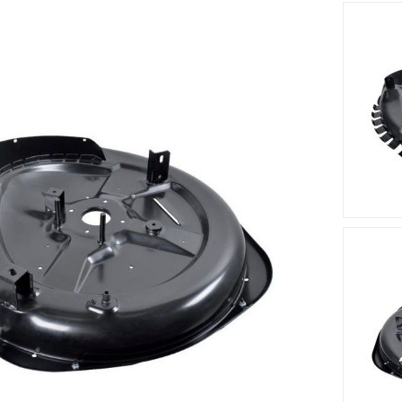
m s'adapte sur le tracteur tondeuse CM 7013 H (2022).Votre t
ésistant.
Accessoires
Nouveau
Nouveau








t Plateau
Moyeu Lame STIGA -
Palier De