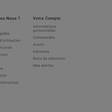
es-Nous ?
Votre Compte
Informations
personnelles
égales
Commandes
d'utilisation
Avoirs
écurisé
Adresses
nous
Bons de réduction
e
Mes alertes
es
cter
onstructeur