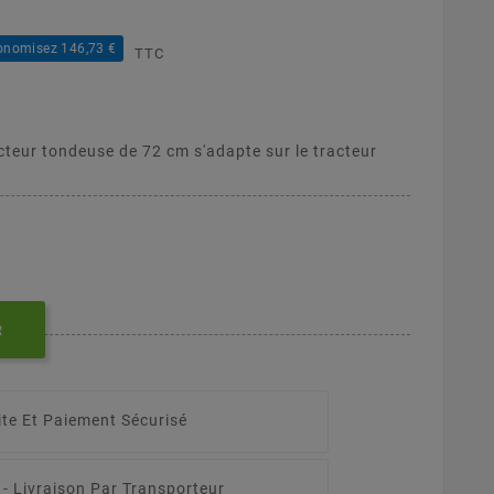
onomisez 146,73 €
TTC
cteur tondeuse de 72 cm s'adapte sur le tracteur
R
ite Et Paiement Sécurisé
 -
Livraison Par Transporteur