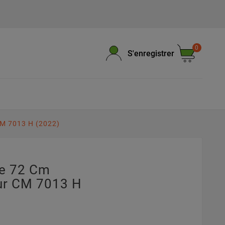
0
S'enregistrer
M 7013 H (2022)
pe 72 Cm
r CM 7013 H