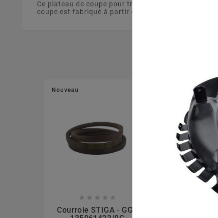
Ce plateau de coupe pour tracteur tondeuse de 72 c
coupe est fabriqué à partir d'un matériau solide et r
Nouveau
Nouveau








Courroie STIGA - GGP
Grille Avan