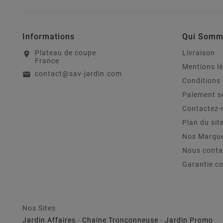
Informations
Qui Somm
Plateau de coupe
Livraison
location_on
France
Mentions l
contact@sav-jardin.com
email
Conditions 
Paiement s
Contactez-
Plan du sit
Nos Marqu
Nous conta
Garantie c
Nos Sites
Jardin Affaires
-
Chaine Tronçonneuse
-
Jardin Promo