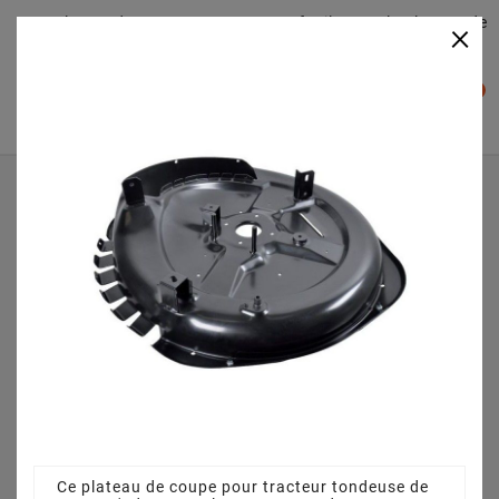
Plateaudecoupe.com : Trouver facilement le plateau de
×

coupe pour votre Tracteur Tondeuse
0

Accueil
Plateau de coupe
Plateau de coupe 72 cm 3845641110 pour GARDEN
COMBI (2009) [2T1132781/09]
Ce plateau de coupe pour tracteur tondeuse de