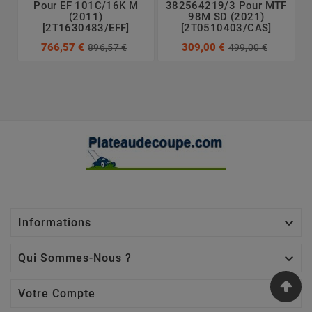
Pour EF 101C/16K M
382564219/3 Pour MTF
(2011)
98M SD (2021)
[2T1630483/EFF]
[2T0510403/CAS]
766,57 €
309,00 €
896,57 €
499,00 €

Informations

Qui Sommes-Nous ?

Votre Compte