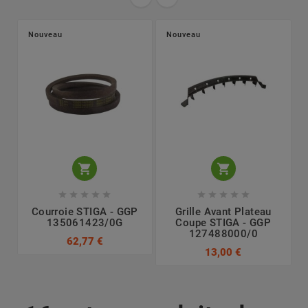
Nouveau
Nouveau












Courroie STIGA - GGP
Grille Avant Plateau
135061423/0G
Coupe STIGA - GGP
127488000/0
62,77 €
13,00 €