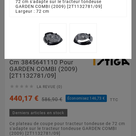
72 cm s'adapte sur le tracteur tondeuse
GARDEN COMBI (2009) [2T1132781/09]
Largeur : 72 cm
Plateau De Coupe 72
Cm 3845641110 Pour
GARDEN COMBI (2009)
[2T1132781/09]





LA REVUE (0)
440,17 €
Économisez 146,73 €
586,90 €
TTC
Derniers articles en stock
Ce plateau de coupe pour tracteur tondeuse de 72 cm
s'adapte sur le tracteur tondeuse GARDEN COMBI
(2009) [2T1132781/09]