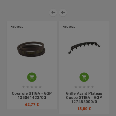


Nouveau
Nouveau












Courroie STIGA - GGP
Grille Avant Plateau
135061423/0G
Coupe STIGA - GGP
127488000/0
62,77 €
13,00 €