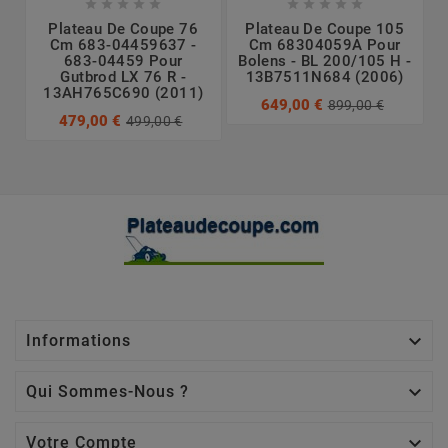










Plateau De Coupe 76
Plateau De Coupe 105
Cm 683-04459637 -
Cm 68304059A Pour
683-04459 Pour
Bolens - BL 200/105 H -
Gutbrod LX 76 R -
13B7511N684 (2006)
13AH765C690 (2011)
649,00 €
899,00 €
479,00 €
499,00 €

Informations

Qui Sommes-Nous ?

Votre Compte