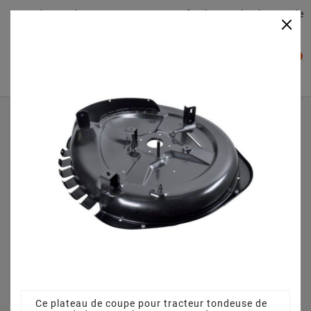
Plateaudecoupe.com : Trouver facilement le plateau de
×

coupe pour votre Tracteur Tondeuse
0

Accueil
Plateau de coupe
Plateau de coupe 72 cm 3845641110 pour OM 72C/12,5K
M (2011) [2T0110402/OM]
Ce plateau de coupe pour tracteur tondeuse de