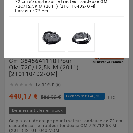
72 cm s'adapte sur le tracteur tondeuse OM
72C/12,5K M (2011) [2T0110402/OM]
Largeur : 72 cm
Plateau De Coupe 72
Cm 3845641110 Pour
OM 72C/12,5K M (2011)
[2T0110402/OM]





LA REVUE (0)
440,17 €
Économisez 146,73 €
586,90 €
TTC
Derniers articles en stock
Ce plateau de coupe pour tracteur tondeuse de 72 cm
s'adapte sur le tracteur tondeuse OM 72C/12,5K M
(2011) [2T0110402/OM]