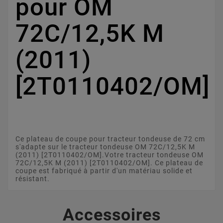
pour OM
72C/12,5K M
(2011)
[2T0110402/OM]
Ce plateau de coupe pour tracteur tondeuse de 72 cm
s'adapte sur le tracteur tondeuse OM 72C/12,5K M
(2011) [2T0110402/OM].Votre tracteur tondeuse OM
72C/12,5K M (2011) [2T0110402/OM]. Ce plateau de
coupe est fabriqué à partir d'un matériau solide et
résistant.
Accessoires