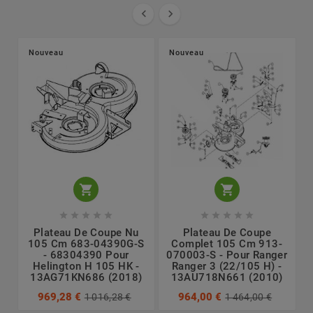


Nouveau
Nouveau












Plateau De Coupe Nu
Plateau De Coupe
105 Cm 683-04390G-S
Complet 105 Cm 913-
- 68304390 Pour
070003-S - Pour Ranger
Helington H 105 HK -
Ranger 3 (22/105 H) -
13AG71KN686 (2018)
13AU718N661 (2010)
969,28 €
964,00 €
1 016,28 €
1 464,00 €