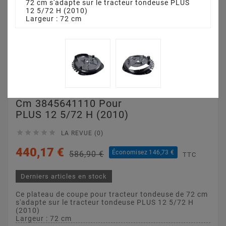
72 cm s'adapte sur le tracteur tondeuse PLUS
12 5/72 H (2010)
Largeur : 72 cm
Plateau De Coupe 72
Cm 3845641110 Pour
PLUS 12 5/72 H (2010)





LA REVUE (0)
440,17 €
Économisez 146,73 €
586,90 €
TTC
Derniers articles en stock
Ce plateau de coupe pour tracteur tondeuse de 72 cm
s'adapte sur le tracteur tondeuse PLUS 12 5/72 H
(2010)
Largeur : 72 cm