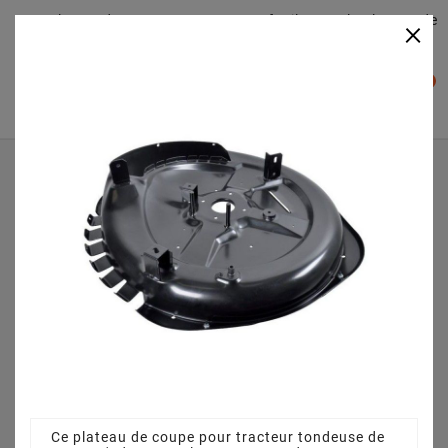
Plateaudecoupe.com : Trouver facilement le plateau de
×

coupe pour votre Tracteur Tondeuse
0

Accueil
Plateau de coupe
Plateau de coupe 72 cm 3845641110 pour PLUS 12 5/72 H
(2010)
Ce plateau de coupe pour tracteur tondeuse de