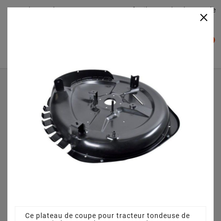
Plateaudecoupe.com : Trouver facilement le plateau de
×

coupe pour votre Tracteur Tondeuse
0

Accueil
Plateau de coupe
Plateau de coupe 72 cm 3845641110 pour PRM0700
(2012)
Ce plateau de coupe pour tracteur tondeuse de