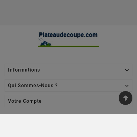

Informations

Qui Sommes-Nous ?

Votre Compte
Nos Sites
Jardin Affaires
-
Chaine Tronçonneuse
-
Jardin Promo