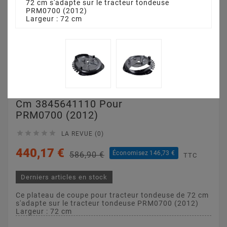
72 cm s'adapte sur le tracteur tondeuse
PRM0700 (2012)
Largeur : 72 cm
Plateau De Coupe 72
Cm 3845641110 Pour
PRM0700 (2012)





LA REVUE (0)
440,17 €
Économisez 146,73 €
586,90 €
TTC
Derniers articles en stock
Ce plateau de coupe pour tracteur tondeuse de 72 cm
s'adapte sur le tracteur tondeuse PRM0700 (2012)
Largeur : 72 cm