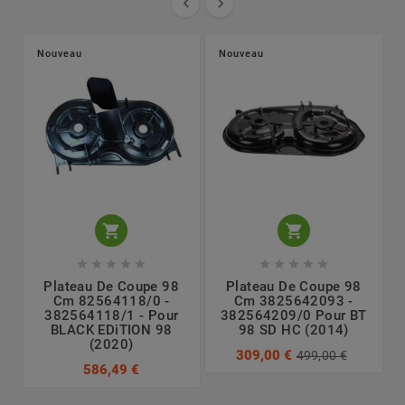


Nouveau
Nouveau












Plateau De Coupe 98
Plateau De Coupe 98
Cm 82564118/0 -
Cm 3825642093 -
382564118/1 - Pour
382564209/0 Pour BT
BLACK EDiTION 98
98 SD HC (2014)
(2020)
309,00 €
499,00 €
586,49 €