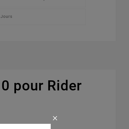
 Jours
0 pour Rider
×