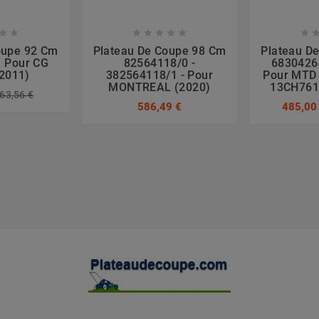








oupe 92 Cm
Plateau De Coupe 98 Cm
Plateau D
 Pour CG
82564118/0 -
6830426
(2011)
382564118/1 - Pour
Pour MTD 
MONTREAL (2020)
13CH761
63,56 €
586,49 €
485,00