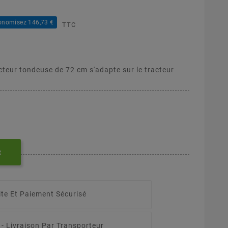
onomisez 146,73 €
TTC
cteur tondeuse de 72 cm s'adapte sur le tracteur
R
ite Et Paiement Sécurisé
 -
Livraison Par Transporteur