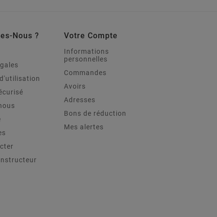
es-Nous ?
Votre Compte
Informations
personnelles
égales
Commandes
d'utilisation
Avoirs
écurisé
Adresses
nous
Bons de réduction
e
Mes alertes
es
cter
onstructeur