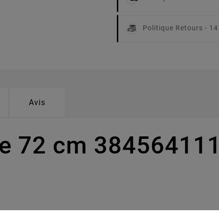
Politique Retours -
14
Avis
pe 72 cm 384564111