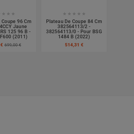









e Coupe 96 Cm
Plateau De Coupe 84 Cm
Plate
4CCY Jaune
382564113/2 -
Cm 382
RS 125 96 B -
382564113/0 - Pour BSG
PT 
F600 (2011)
1484 B (2022)
[2T
 €
514,31 €
766
699,00 €