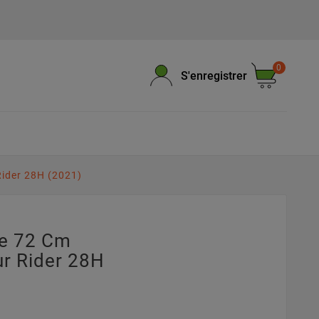
0
S'enregistrer
ider 28H (2021)
pe 72 Cm
r Rider 28H