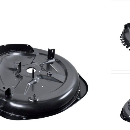
m s'adapte sur le tracteur tondeuse Rider 28H (2021).Votre tra
ésistant.
Accessoires
Nouveau
Nouveau








t Plateau
Moyeu Lame STIGA -
Palier De