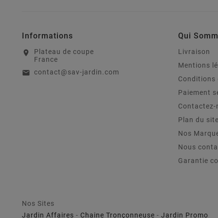
Informations
Qui Somm
Plateau de coupe
Livraison
location_on
France
Mentions l
contact@sav-jardin.com
email
Conditions 
Paiement s
Contactez-
Plan du sit
Nos Marqu
Nous conta
Garantie c
Nos Sites
Jardin Affaires
-
Chaine Tronçonneuse
-
Jardin Promo