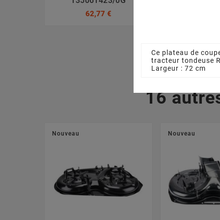
135061423/0G
Coupe STI
127488
62,77 €
13,00
Ce plateau de coupe
tracteur tondeuse 
Largeur : 72 cm
16 autre
Nouveau
Nouveau