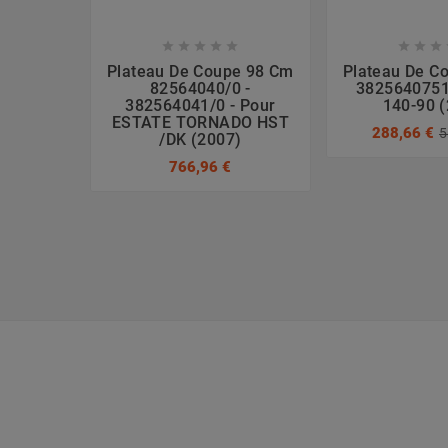








Plateau De Coupe 98 Cm
Plateau De C
82564040/0 -
3825640751
382564041/0 - Pour
140-90 
ESTATE TORNADO HST
288,66 €
5
/DK (2007)
766,96 €