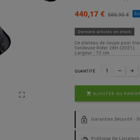
440,17 €
Éc
586,90 €
Derniers articles en stock
Ce plateau de coupe pour tra
tondeuse Rider 28H (2021)
Largeur : 72 cm
QUANTITÉ


AJOUTER AU PANIE
Garanties Sécurité -
S
Politique De Livraison