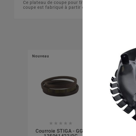
Ce plateau de coupe pour tracteur tondeuse de 72 c
coupe est fabriqué à partir d'un matériau solide et r
Nouveau
Nouveau








Courroie STIGA - GGP
Grille Avan