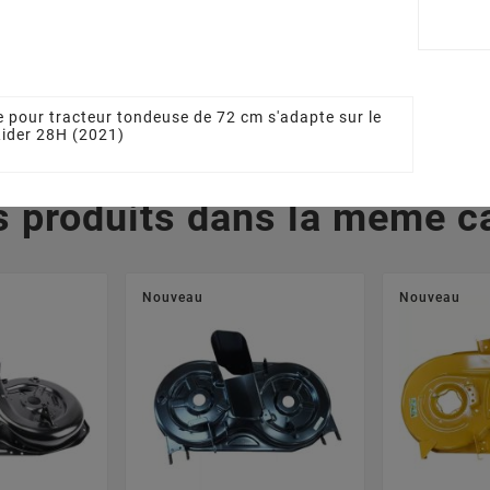
GA - GGP
GGP 125463200/0
GGP 38
000/0
11,76 €
13
 €
 pour tracteur tondeuse de 72 cm s'adapte sur le
Rider 28H (2021)
s produits dans la même ca
Nouveau
Nouveau