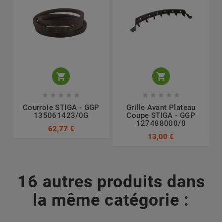












Courroie STIGA - GGP
Grille Avant Plateau
135061423/0G
Coupe STIGA - GGP
127488000/0
62,77 €
13,00 €
16 autres produits dans
la même catégorie :