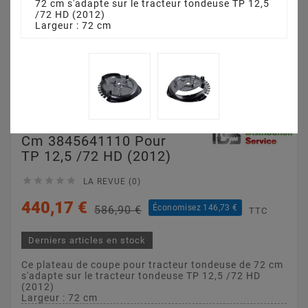
72 cm s'adapte sur le tracteur tondeuse TP 12,5
/72 HD (2012)
Largeur : 72 cm
Plateau De Coupe 72
Cm 3845641110 Pour
TP 12,5 /72 HD (2012)





LA REVUE (0)
440,17 €
Économisez 146,73 €
586,90 €
TTC
Derniers articles en stock
Ce plateau de coupe pour tracteur tondeuse de 72 cm
s'adapte sur le tracteur tondeuse TP 12,5 /72 HD
(2012)
Largeur : 72 cm