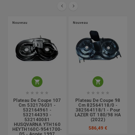


Nouveau
Nouveau












Plateau De Coupe 107
Plateau De Coupe 98
Cm 532176031 -
Cm 82564118/0 -
532164961 -
382564118/1 - Pour
J
532144393 -
LAZER GT 180/98 HA
532140081
(2022)
HUSQVARNA YTH160
586,49 €
HEYTH160C-9541700-
05 - Année 1997