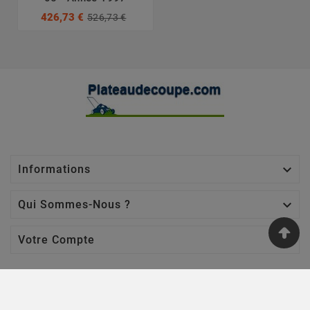
426,73 €
526,73 €

Informations

Qui Sommes-Nous ?

Votre Compte
Nos Sites
Jardin Affaires
-
Chaine Tronçonneuse
-
Jardin Promo