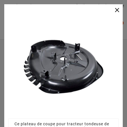
Plateaudecoupe.com : Trouver facilement le plateau de
×

coupe pour votre Tracteur Tondeuse
0

Accueil
Plateau de coupe
Plateau de coupe 72 cm 3845641110 pour TP 12,5 /72 HD
(2012)
Ce plateau de coupe pour tracteur tondeuse de