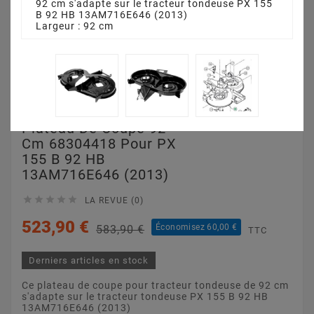
92 cm s'adapte sur le tracteur tondeuse PX 155
B 92 HB 13AM716E646 (2013)
Largeur : 92 cm
Plateau De Coupe 92
Cm 68304418 Pour PX
155 B 92 HB
13AM716E646 (2013)





LA REVUE (0)
523,90 €
Économisez 60,00 €
583,90 €
TTC
Derniers articles en stock
Ce plateau de coupe pour tracteur tondeuse de 92 cm
s'adapte sur le tracteur tondeuse PX 155 B 92 HB
13AM716E646 (2013)