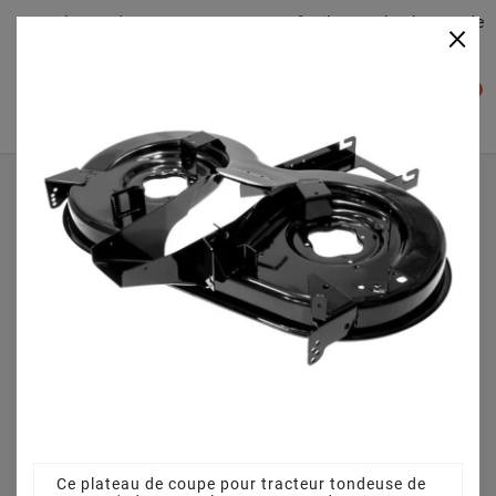
Plateaudecoupe.com : Trouver facilement le plateau de
×

coupe pour votre Tracteur Tondeuse
0

Accueil
Plateau de coupe
Plateau de coupe 92 cm 68304418 pour PX 155 B 92 HB
13AM716E646 (2013)
Ce plateau de coupe pour tracteur tondeuse de