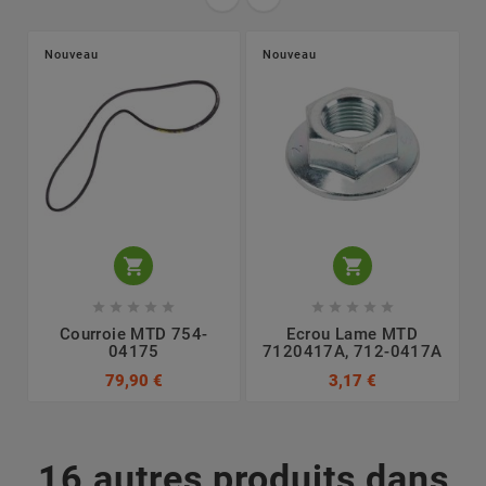
Nouveau
Nouveau












Courroie MTD 754-
Ecrou Lame MTD
04175
7120417A, 712-0417A
79,90 €
3,17 €
16 autres produits dans